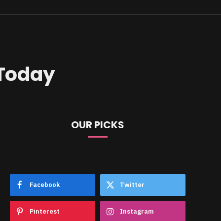
 Today
OUR PICKS
Facebook
Twitter
Pinterest
Instagram