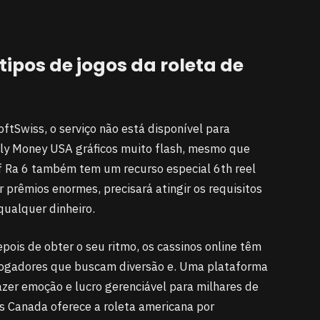
pos de jogos da roleta de
oftSwiss, o serviço não está disponível para
ly Money USA gráficos muito flash, mesmo que
f Ra 6 também tem um recurso especial 6th reel
 prêmios enormes, precisará atingir os requisitos
qualquer dinheiro.
pois de obter o seu ritmo, os cassinos online têm
 jogadores que buscam diversão e. Uma plataforma
azer emoção e lucro gerenciável para milhares de
s Canada oferece a roleta americana por