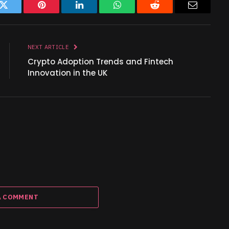
k
Twitter
Pinterest
LinkedIn
WhatsApp
Reddit
Email
NEXT ARTICLE
Crypto Adoption Trends and Fintech
Innovation in the UK
A COMMENT