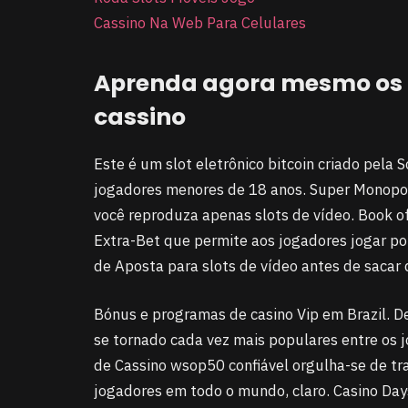
Cassino Na Web Para Celulares
Aprenda agora mesmo os ti
cassino
Este é um slot eletrônico bitcoin criado pela S
jogadores menores de 18 anos. Super Monopo
você reproduza apenas slots de vídeo. Book o
Extra-Bet que permite aos jogadores jogar por
de Aposta para slots de vídeo antes de sacar 
Bónus e programas de casino Vip em Brazil. De
se tornado cada vez mais populares entre os
de Cassino wsop50 confiável orgulha-se de tr
jogadores em todo o mundo, claro. Casino Day