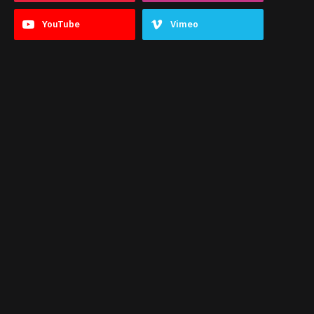
YouTube
Vimeo