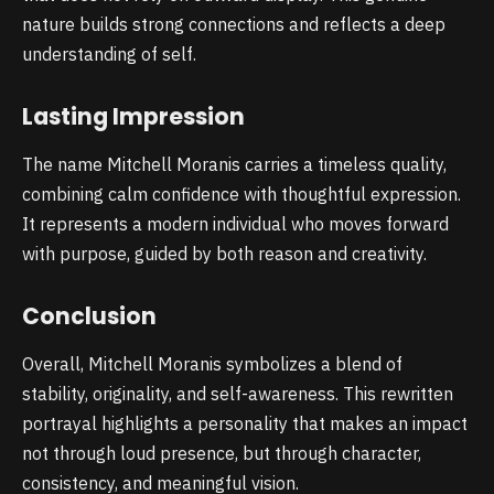
nature builds strong connections and reflects a deep
understanding of self.
Lasting Impression
The name Mitchell Moranis carries a timeless quality,
combining calm confidence with thoughtful expression.
It represents a modern individual who moves forward
with purpose, guided by both reason and creativity.
Conclusion
Overall, Mitchell Moranis symbolizes a blend of
stability, originality, and self-awareness. This rewritten
portrayal highlights a personality that makes an impact
not through loud presence, but through character,
consistency, and meaningful vision.