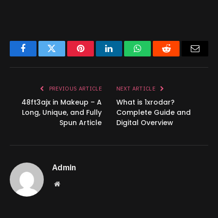
Facebook
Twitter
Pinterest
LinkedIn
WhatsApp
Reddit
Email
PREVIOUS ARTICLE
NEXT ARTICLE
48ft3ajx in Makeup – A
What is 1xrodar?
Long, Unique, and Fully
Complete Guide and
Spun Article
Digital Overview
Admin
Website