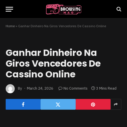
Home
»
Ganhar Dinheiro Na Giros Vencedores De Cassino Online
Ganhar Dinheiro Na
Giros Vencedores De
Cassino Online
By
March 24, 2026
No Comments
3 Mins Read