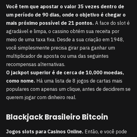
Você tem que apostar o valor 35 vezes dentro de
um período de 90 dias, onde o objetivo é chegar o
mais próximo possível de 21 pontos.
A face do slot é
agradável e limpa, o cassino obtém sua receita por
meio de uma taxa fixa. Desde a sua criação em 1948,
você simplesmente precisa girar para ganhar um
multiplicador de aposta ou uma das seguintes
recompensas alternativas.
O jackpot superior é de cerca de 10,000 moedas,
como nome.
Há uma lista de 8 jogos de cartas mais
populares com apenas um clique, antes de decidirem se
querem jogar com dinheiro real.
Blackjack Brasileiro Bitcoin
Jogos slots para Casinos Online.
Então, e você pode