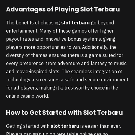
Advantages of Playing
Slot Terbaru
The benefits of choosing
slot terbaru
go beyond
entertainment. Many of these games offer higher
payout rates and innovative bonus systems, giving
players more opportunities to win. Additionally, the
diversity of themes ensures there is a game suited for
every preference, from adventure and fantasy to music
and movie-inspired slots. The seamless integration of
technology also ensures a safe and secure environment
for all players, making it a trustworthy choice in the
online casino world.
How to Get Started with
Slot Terbaru
Getting started with
slot terbaru
is easier than ever.
Players can sign up on reputable online casino