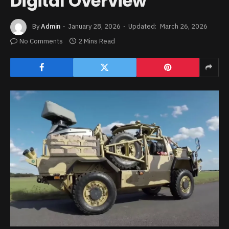
Digital Overview
By
Admin
January 28, 2026
Updated:
March 26, 2026
No Comments
2 Mins Read