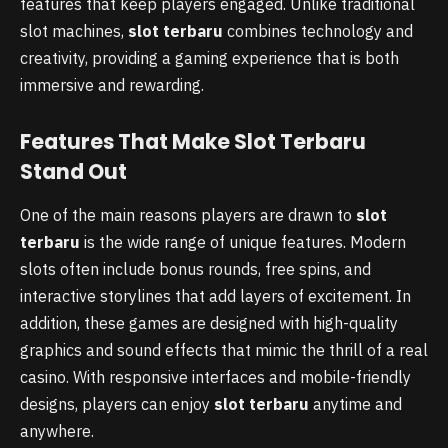
features that keep players engaged. Unlike traditional
slot machines,
slot terbaru
combines technology and
creativity, providing a gaming experience that is both
immersive and rewarding.
Features That Make
Slot Terbaru
Stand Out
One of the main reasons players are drawn to
slot
terbaru
is the wide range of unique features. Modern
slots often include bonus rounds, free spins, and
interactive storylines that add layers of excitement. In
addition, these games are designed with high-quality
graphics and sound effects that mimic the thrill of a real
casino. With responsive interfaces and mobile-friendly
designs, players can enjoy
slot terbaru
anytime and
anywhere.