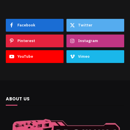
Facebook
Twitter
Pinterest
Instagram
YouTube
Vimeo
ABOUT US