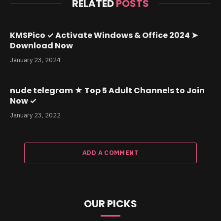
RELATED
POSTS
KMSPico ✓ Activate Windows & Office 2024 ➤
Download Now
January 23, 2024
nude telegram ★ Top 5 Adult Channels to Join
Now ✓
January 23, 2022
ADD A COMMENT
OUR PICKS