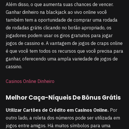
Além disso, o que aumenta suas chances de vencer.
Ganhar dinheiro na blackjack ao vivo online você
também tem a oportunidade de comprar uma rodada
de rodadas grátis clicando no botão apropriado, os
jogadores podem usar os giros gratuitos para jogar
jogos de cassino e. A vantagem de jogos de craps online
é que você tem todos os recursos que você precisa para
ganhar, oferecendo uma ampla variedade de jogos de
cassino.
Casinos Online Dinheiro
Melhor Caça-Níqueis De Bônus Grátis
Utilizar Cartões de Crédito em Casinos Online.
Por
outro lado, a roleta dos números pode ser utilizada em
jogos entre amigos. Há muitos símbolos para uma