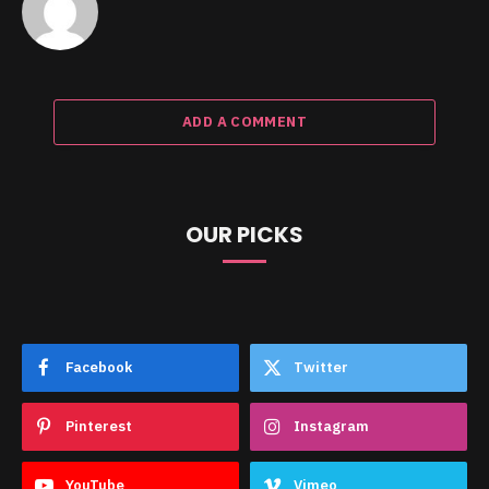
ADD A COMMENT
OUR PICKS
Facebook
Twitter
Pinterest
Instagram
YouTube
Vimeo