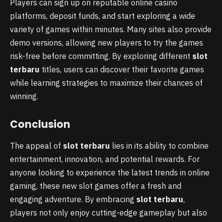
Players can sign up on reputable online casino
platforms, deposit funds, and start exploring a wide
variety of games within minutes. Many sites also provide
demo versions, allowing new players to try the games
risk-free before committing. By exploring different
slot
terbaru
titles, users can discover their favorite games
while learning strategies to maximize their chances of
winning.
Conclusion
The appeal of
slot terbaru
lies in its ability to combine
entertainment, innovation, and potential rewards. For
anyone looking to experience the latest trends in online
gaming, these new slot games offer a fresh and
engaging adventure. By embracing
slot terbaru
,
players not only enjoy cutting-edge gameplay but also