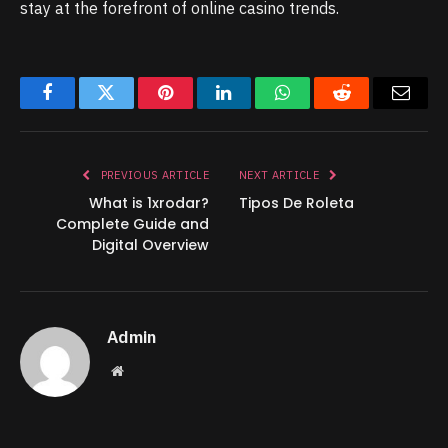
stay at the forefront of online casino trends.
Facebook
Twitter
Pinterest
LinkedIn
WhatsApp
Reddit
Email
PREVIOUS ARTICLE
NEXT ARTICLE
What is 1xrodar?
Tipos De Roleta
Complete Guide and
Digital Overview
Admin
Website