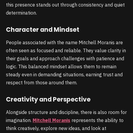
this presence stands out through consistency and quiet
determination.
Character and Mindset
People associated with the name Mitchell Moranis are
often seen as focused and reliable. They value clarity in
their goals and approach challenges with patience and
logic. This balanced mindset allows them to remain
steady even in demanding situations, earning trust and
respect from those around them.
Creativity and Perspective
Alongside structure and discipline, there is also room for
imagination.
Mitchell Moranis
represents the ability to
think creatively, explore new ideas, and look at