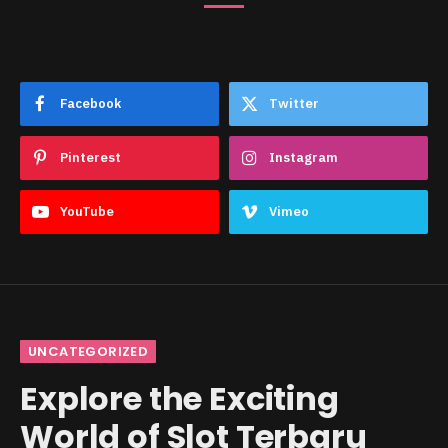
Facebook
Twitter
Pinterest
Instagram
YouTube
Vimeo
UNCATEGORIZED
Explore the Exciting
World of Slot Terbaru