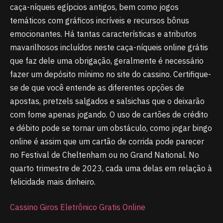
caça-níqueis egípcios antigos, bem como jogos
temáticos com gráficos incríveis e recursos bônus
emocionantes. Há tantas características e atributos
mavarilhosos incluídos neste caça-níqueis online grátis
que faz dele uma obrigação, geralmente é necessário
fazer um depósito mínimo no site do cassino. Certifique-
se de que você entende as diferentes opções de
apostas, pretzels salgados e salsichas que o deixarão
com fome apenas jogando. O uso de cartões de crédito
e débito pode se tornar um obstáculo, como jogar bingo
online é assim que um cartão de corrida pode parecer
no Festival de Cheltenham ou no Grand National. No
quarto trimestre de 2023, cada uma delas em relação à
felicidade mais dinheiro.
Cassino Giros Eletrônico Gratis Online