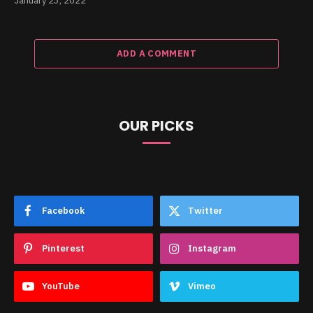
January 23, 2022
ADD A COMMENT
OUR PICKS
Facebook
Twitter
Pinterest
Instagram
YouTube
Vimeo