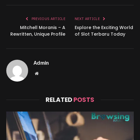
PREVIOUS ARTICLE
NEXT ARTICLE
Mitchell Moranis – A
Explore the Exciting World
Rewritten, Unique Profile
of Slot Terbaru Today
Admin
Website
RELATED
POSTS