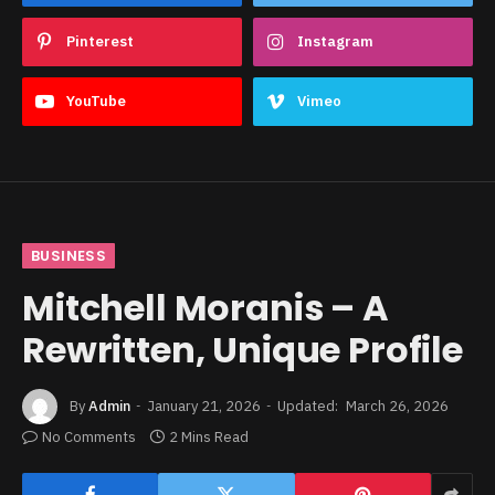
Pinterest
Instagram
YouTube
Vimeo
BUSINESS
Mitchell Moranis – A
Rewritten, Unique Profile
By
Admin
January 21, 2026
Updated:
March 26, 2026
No Comments
2 Mins Read