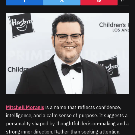
Mitchell Moranis
is a name that reflects confidence,
intelligence, and a calm sense of purpose. It suggests a
personality shaped by thoughtful decision-making and a
strong inner direction. Rather than seeking attention,