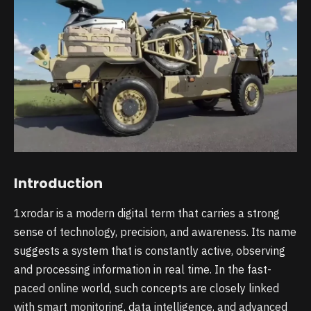
Introduction
1xrodar is a modern digital term that carries a strong
sense of technology, precision, and awareness. Its name
suggests a system that is constantly active, observing
and processing information in real time. In the fast-
paced online world, such concepts are closely linked
with smart monitoring, data intelligence, and advanced