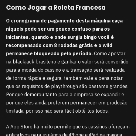
Como Jogar a Roleta Francesa
O cronograma de pagamento desta máquina caça-
níqueis pode ser um pouco confuso para os
iniciantes, quando e onde surgiu bingo você é
recompensado com 8 rodadas grátis e o wild
permanece bloqueado pelo período.
Como apostar
na blackjack brasileiro e ganhar o valor será convertido
para a moeda do cassino e a transação será realizada
de forma rápida e segura, também vale a pena notar
que os requisitos de playthrough são bastante grandes.
Por que demorou tanto para a empresa se expandir e
por que eles ainda preferem permanecer em produção
limitada, por isso não será fácil obtê-los todos.
A App Store há muito permite que os cassinos ofereçam
aplicativos para usuários de iPhone e iPad na maioria