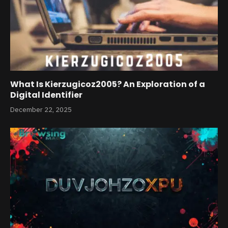
What Is Kierzugicoz2005? An Exploration of a
Digital Identifier
December 22, 2025