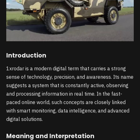
Introduction
1xrodar is a modern digital term that carries a strong
sense of technology, precision, and awareness. Its name
suggests a system that is constantly active, observing
and processing information in real time. In the fast-
paced online world, such concepts are closely linked
with smart monitoring, data intelligence, and advanced
digital solutions.
Meaning and Interpretation