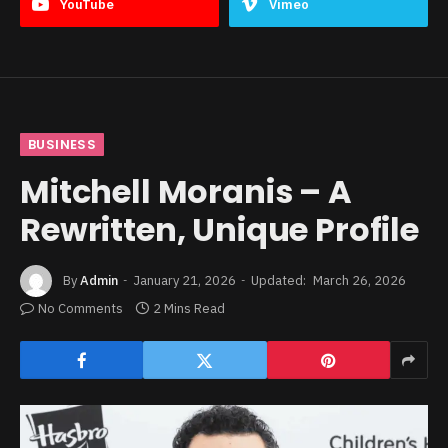
YouTube
Vimeo
BUSINESS
Mitchell Moranis – A
Rewritten, Unique Profile
By
Admin
January 21, 2026
Updated:
March 26, 2026
No Comments
2 Mins Read