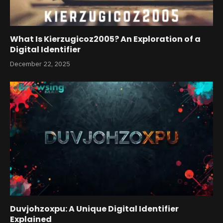
What Is Kierzugicoz2005? An Exploration of a
Digital Identifier
December 22, 2025
Duvjohzoxpu: A Unique Digital Identifier
Explained