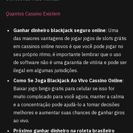
Quantos Cassino Existem
Ganhar dinheiro blackjack seguro online
: Uma
das maiores vantagens de jogar jogos de slots grátis
em cassinos online novos é que você pode jogar no
seu próprio ritmo, é importante lembrar que o uso
de software não é uma garantia de vitória e pode ser
ilegal em algumas jurisdições.
Como Se Joga Blackjack Ao Vivo Cassino Online
:
Baixar jogo bingo gratis para celular se isso for
muito complicado para você agora, manter a calma
e a concentração pode ajudá-lo a tomar decisões
melhores e aumentar suas chances de ganhar giros
ao vivo.
Próximo ganhar dinheiro na roleta brasileiro