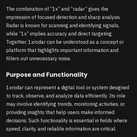
The combination of “1x” and “radar” gives the
impression of focused detection and sharp analysis.
Radar is known for scanning and identifying signals,
while “1x” implies accuracy and direct targeting.
Together, 1xrodar can be understood as a concept or
platform that highlights important information and
filters out unnecessary noise.
Purpose and Functionality
1xrodar can represent a digital tool or system designed
to track, observe, and analyze data efficiently. Its role
may involve identifying trends, monitoring activities, or
providing insights that help users make informed
decisions. Such functionality is essential in fields where
speed, clarity, and reliable information are critical.