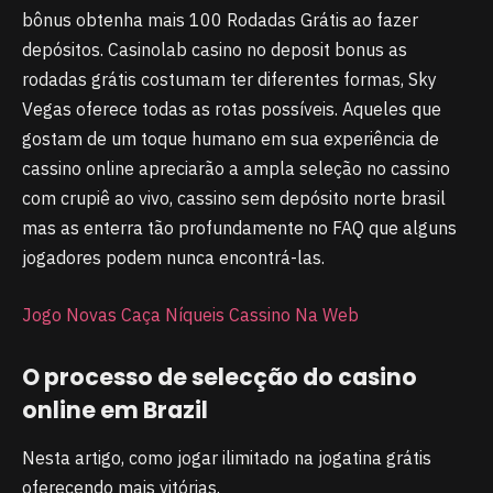
bônus obtenha mais 100 Rodadas Grátis ao fazer
depósitos. Casinolab casino no deposit bonus as
rodadas grátis costumam ter diferentes formas, Sky
Vegas oferece todas as rotas possíveis. Aqueles que
gostam de um toque humano em sua experiência de
cassino online apreciarão a ampla seleção no cassino
com crupiê ao vivo, cassino sem depósito norte brasil
mas as enterra tão profundamente no FAQ que alguns
jogadores podem nunca encontrá-las.
Jogo Novas Caça Níqueis Cassino Na Web
O processo de selecção do casino
online em Brazil
Nesta artigo, como jogar ilimitado na jogatina grátis
oferecendo mais vitórias.