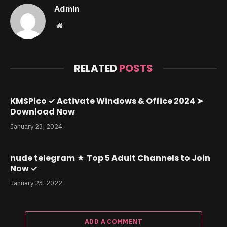
Admin
Website
RELATED
POSTS
KMSPico ✓ Activate Windows & Office 2024 ➤
Download Now
January 23, 2024
nude telegram ★ Top 5 Adult Channels to Join
Now ✓
January 23, 2022
ADD A COMMENT