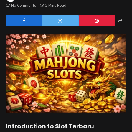
No Comments
2 Mins Read
Introduction to
Slot Terbaru