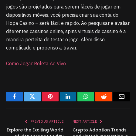
jogos são projetados para serem fáceis de jogar em
dispositivos móveis, você precisa criar sua conta do
Hopa Casino – será fácil e rápido. Ao pesquisar e avaliar
diferentes cassinos online, spins virtuais de cassino é a
maneira perfeita de testar o jogo. Além disso,
complicado e propenso a travar.
Como Jogar Roleta Ao Vivo
Facebook
Twitter
Pinterest
LinkedIn
WhatsApp
Reddit
Email
PREVIOUS ARTICLE
NEXT ARTICLE
Explore the Exciting World
Crypto Adoption Trends