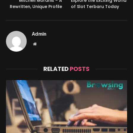
Mitchell Moranis – A
Explore the Exciting World
Rewritten, Unique Profile
of Slot Terbaru Today
Admin
Website
RELATED
POSTS