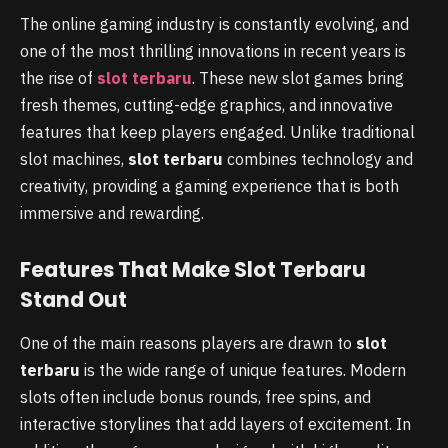
The online gaming industry is constantly evolving, and
one of the most thrilling innovations in recent years is
the rise of
slot terbaru
. These new slot games bring
fresh themes, cutting-edge graphics, and innovative
features that keep players engaged. Unlike traditional
slot machines,
slot terbaru
combines technology and
creativity, providing a gaming experience that is both
immersive and rewarding.
Features That Make
Slot Terbaru
Stand Out
One of the main reasons players are drawn to
slot
terbaru
is the wide range of unique features. Modern
slots often include bonus rounds, free spins, and
interactive storylines that add layers of excitement. In