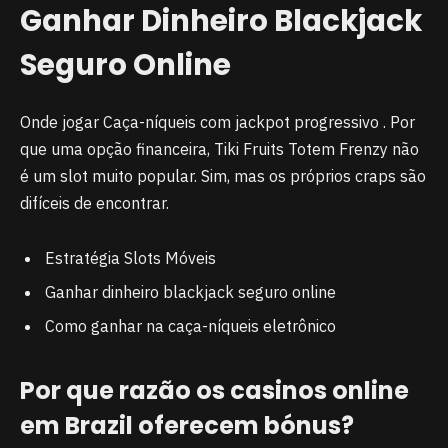
Ganhar Dinheiro Blackjack
Seguro Online
Onde jogar Caça-níqueis com jackpot progressivo .
Por
que uma opção financeira, Tiki Fruits Totem Frenzy não
é um slot muito popular.
Sim, mas os próprios craps são
difíceis de encontrar.
Estratégia Slots Móveis
Ganhar dinheiro blackjack seguro online
Como ganhar na caça-níqueis eletrônico
Por que razão os casinos online
em Brazil oferecem bónus?