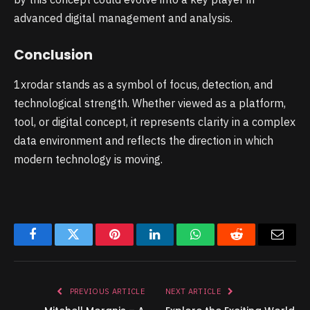
advanced digital management and analysis.
Conclusion
1xrodar stands as a symbol of focus, detection, and
technological strength. Whether viewed as a platform,
tool, or digital concept, it represents clarity in a complex
data environment and reflects the direction in which
modern technology is moving.
Facebook
Twitter
Pinterest
LinkedIn
WhatsApp
Reddit
Email
PREVIOUS ARTICLE
NEXT ARTICLE