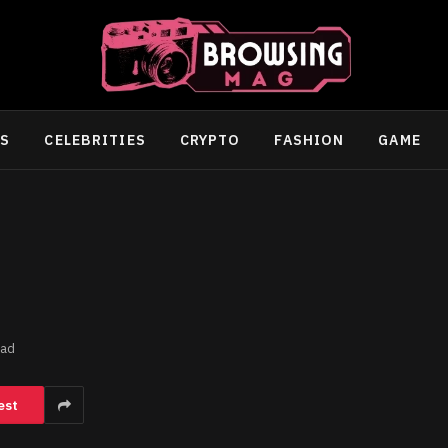
SS
CELEBRITIES
CRYPTO
FASHION
GAME
ead
est