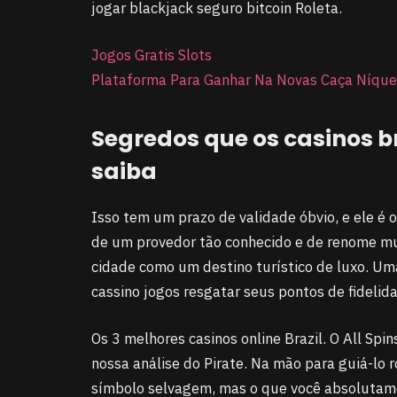
jogar blackjack seguro bitcoin Roleta.
Jogos Gratis Slots
Plataforma Para Ganhar Na Novas Caça Níque
Segredos que os casinos b
saiba
Isso tem um prazo de validade óbvio, e ele é 
de um provedor tão conhecido e de renome mu
cidade como um destino turístico de luxo. U
cassino jogos resgatar seus pontos de fidelida
Os 3 melhores casinos online Brazil. O All Spi
nossa análise do Pirate. Na mão para guiá-lo 
símbolo selvagem, mas o que você absolutame