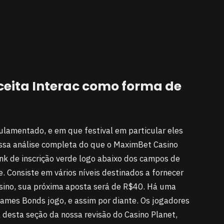
ceita Interac como forma de
ulamentado, e em que festival em particular eles
ossa análise completa do que o MaximBet Casino
nk de inscrição verde logo abaixo dos campos de
ne. Consiste em vários níveis destinados a fornecer
sino, sua próxima aposta será de R$40. Há uma
James Bonds jogo, e assim por diante. Os jogadores
 desta seção da nossa revisão do Casino Planet,