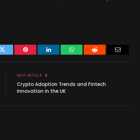
k
Twitter
Pinterest
LinkedIn
WhatsApp
Reddit
Email
NEXT ARTICLE
Crypto Adoption Trends and Fintech
Innovation in the UK