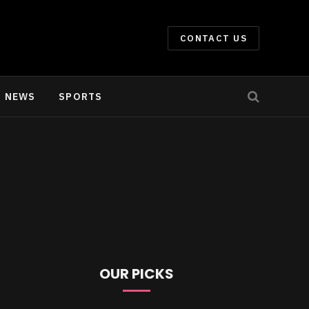
CONTACT US
NEWS
SPORTS
OUR PICKS