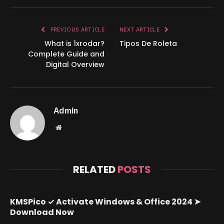
PREVIOUS ARTICLE
NEXT ARTICLE
What is 1xrodar?
Tipos De Roleta
Complete Guide and
Digital Overview
Admin
Website
RELATED
POSTS
KMSPico ✓ Activate Windows & Office 2024 ➤
Download Now