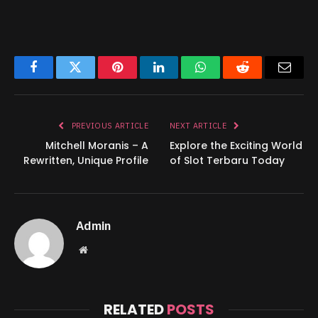
Facebook
Twitter
Pinterest
LinkedIn
WhatsApp
Reddit
Email
PREVIOUS ARTICLE
NEXT ARTICLE
Mitchell Moranis – A
Explore the Exciting World
Rewritten, Unique Profile
of Slot Terbaru Today
Admin
Website
RELATED
POSTS