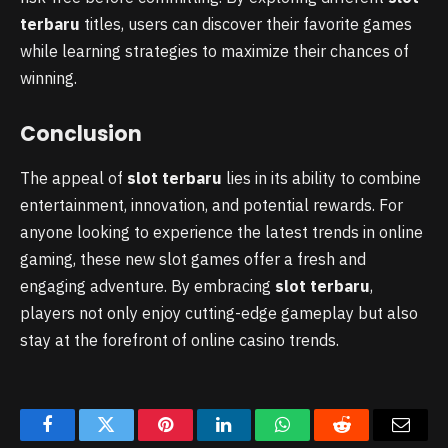
terbaru
titles, users can discover their favorite games
while learning strategies to maximize their chances of
winning.
Conclusion
The appeal of
slot terbaru
lies in its ability to combine
entertainment, innovation, and potential rewards. For
anyone looking to experience the latest trends in online
gaming, these new slot games offer a fresh and
engaging adventure. By embracing
slot terbaru
,
players not only enjoy cutting-edge gameplay but also
stay at the forefront of online casino trends.
Facebook
Twitter
Pinterest
LinkedIn
WhatsApp
Reddit
Email