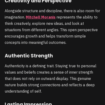
Creativity and Perspective
Alongside structure and discipline, there is also room for
imagination.
Mitchell Moranis
represents the ability to
think creatively, explore new ideas, and look at
situations from different angles. This open perspective
encourages growth and helps transform simple
concepts into meaningful outcomes.
Authentic Strength
Authenticity is a defining trait. Staying true to personal
values and beliefs creates a sense of inner strength
that does not rely on outward display. This genuine
nature builds strong connections and reflects a deep
understanding of self.
Lasting Impression