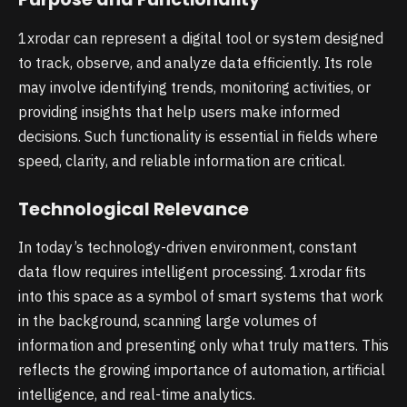
1xrodar can represent a digital tool or system designed
to track, observe, and analyze data efficiently. Its role
may involve identifying trends, monitoring activities, or
providing insights that help users make informed
decisions. Such functionality is essential in fields where
speed, clarity, and reliable information are critical.
Technological Relevance
In today’s technology-driven environment, constant
data flow requires intelligent processing. 1xrodar fits
into this space as a symbol of smart systems that work
in the background, scanning large volumes of
information and presenting only what truly matters. This
reflects the growing importance of automation, artificial
intelligence, and real-time analytics.