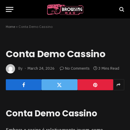
Home
»
Conta Demo Cassino
Conta Demo Cassino
By
March 24, 2026
No Comments
3 Mins Read
Conta Demo Cassino