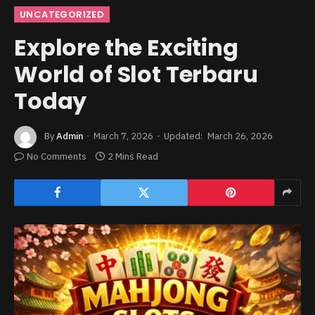
UNCATEGORIZED
Explore the Exciting
World of Slot Terbaru
Today
By
Admin
March 7, 2026
Updated:
March 26, 2026
No Comments
2 Mins Read