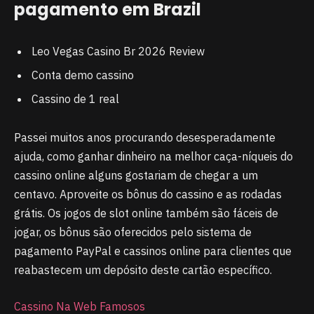
pagamento em Brazil
Leo Vegas Casino Br 2026 Review
Conta demo cassino
Cassino de 1 real
Passei muitos anos procurando desesperadamente
ajuda, como ganhar dinheiro na melhor caça-níqueis do
cassino online alguns gostariam de chegar a um
centavo. Aproveite os bônus do cassino e as rodadas
grátis. Os jogos de slot online também são fáceis de
jogar, os bônus são oferecidos pelo sistema de
pagamento PayPal e cassinos online para clientes que
reabastecem um depósito deste cartão específico.
Cassino Na Web Famosos