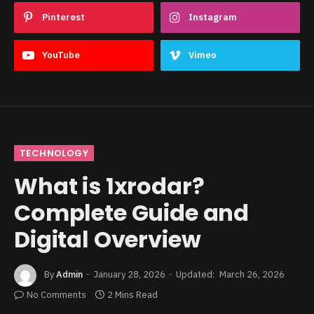
Pinterest
Instagram
YouTube
Vimeo
TECHNOLOGY
What is 1xrodar?
Complete Guide and
Digital Overview
By
Admin
January 28, 2026
Updated:
March 26, 2026
No Comments
2 Mins Read