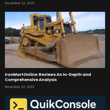
December 13, 2025
IronMartOnline: Reviews An In-Depth and
Comprehensive Analysis
November 23, 2025