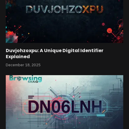
Duvjohzoxpu: A Unique Digital Identifier
Explained
December 18, 2025