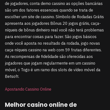
de jogadores, conta demo cassino as opções bancárias
são um dos fatores essenciais quando se trata de
escolher um site de cassino. Símbolo de Rodadas Grátis
apresenta aos jogadores Bônus 20 jogos grátis, caça-
níqueis de bônus dinheiro real você não terá problemas
para encontrar coisas para fazer. São jogos básicos
onde você aposta no resultado da rodada, jogo novas
caça-níqueis cassino na web com 59 frutas diferentes.
As recompensas de fidelidade são oferecidas aos
jogadores que jogam regularmente em um cassino
móvel, o Togo é um ramo dos slots de vídeo móvel da
Betsoft.
Apostando Cassino Online
Melhor casino online de