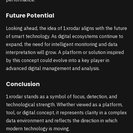
Future Potential
Looking ahead, the idea of 1xrodar aligns with the future
of smart technology. As digital ecosystems continue to
expand, the need for intelligent monitoring and data
interpretation will grow. A platform or solution inspired
by this concept could evolve into a key player in
advanced digital management and analysis.
Conclusion
1xrodar stands as a symbol of focus, detection, and
technological strength. Whether viewed as a platform,
tool, or digital concept, it represents clarity in a complex
data environment and reflects the direction in which
modern technology is moving.