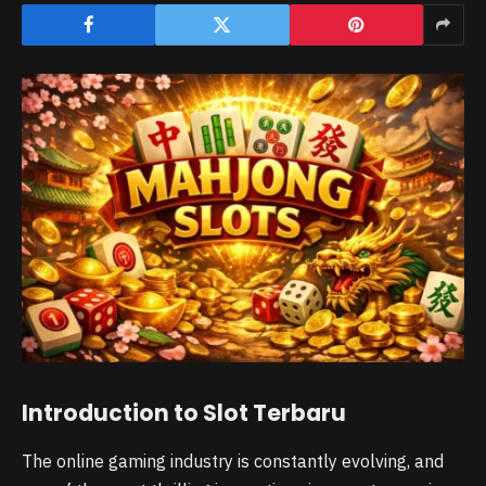
Introduction to
Slot Terbaru
The online gaming industry is constantly evolving, and