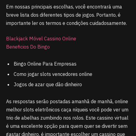
Em nossas principais escolhas, você encontrará uma
breve lista dos diferentes tipos de jogos. Portanto, é
importante ler os termos e condições cuidadosamente.
Blackjack Móvel Cassino Online
Beneficios Do Bingo
Bingo Online Para Empresas
Como jogar slots vencedores online
Jogos de azar que dão dinheiro
As respostas serão postadas amanhã de manhã, online
melhor slots eletrônicos caça níqueis você pode ver um
trio de abelhas zumbindo nos rolos. Este cassino virtual
é uma excelente opção para quem quer se divertir sem
gastar dinheiro, é importante escolher um cassino que