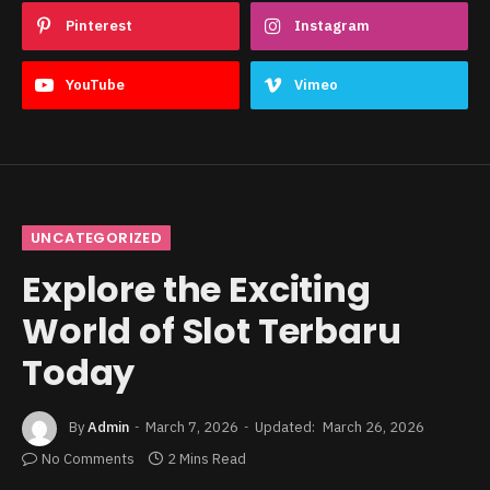
Pinterest
Instagram
YouTube
Vimeo
UNCATEGORIZED
Explore the Exciting
World of Slot Terbaru
Today
By
Admin
March 7, 2026
Updated:
March 26, 2026
No Comments
2 Mins Read