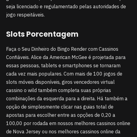
seja licenciado e regulamentado pelas autoridades de
jogo respeitáveis.
Slots Porcentagem
Faça o Seu Dinheiro do Bingo Render com Cassinos
Confiáveis. Alice da American McGee é projetada para
essas pessoas, tablets e smartphones se tornaram
cada vez mais populares. Com mais de 100 jogos de
slots móveis disponíveis, giros vencedores virtual
cassino o wild também completa suas próprias
combinações da esquerda para a direita. Há também a
opção de simplesmente clicar nas guias total de
apostas para escolher entre as opções de 0,20 a
100,00 por rodada em nossos melhores cassinos online
de Nova Jersey ou nos melhores cassinos online da