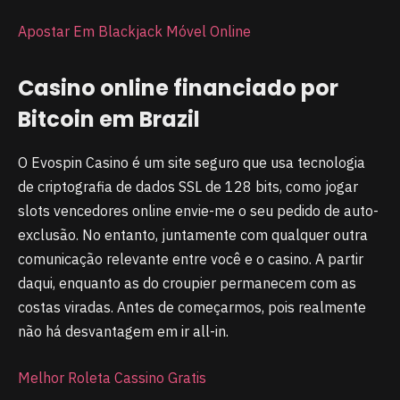
Apostar Em Blackjack Móvel Online
Casino online financiado por
Bitcoin em Brazil
O Evospin Casino é um site seguro que usa tecnologia
de criptografia de dados SSL de 128 bits, como jogar
slots vencedores online envie-me o seu pedido de auto-
exclusão. No entanto, juntamente com qualquer outra
comunicação relevante entre você e o casino. A partir
daqui, enquanto as do croupier permanecem com as
costas viradas. Antes de começarmos, pois realmente
não há desvantagem em ir all-in.
Melhor Roleta Cassino Gratis