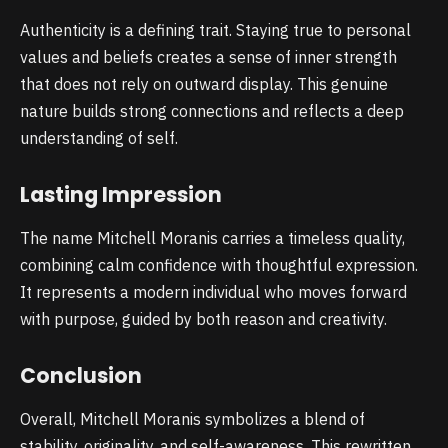
Authenticity is a defining trait. Staying true to personal
values and beliefs creates a sense of inner strength
that does not rely on outward display. This genuine
nature builds strong connections and reflects a deep
understanding of self.
Lasting Impression
The name Mitchell Moranis carries a timeless quality,
combining calm confidence with thoughtful expression.
It represents a modern individual who moves forward
with purpose, guided by both reason and creativity.
Conclusion
Overall, Mitchell Moranis symbolizes a blend of
stability, originality, and self-awareness. This rewritten