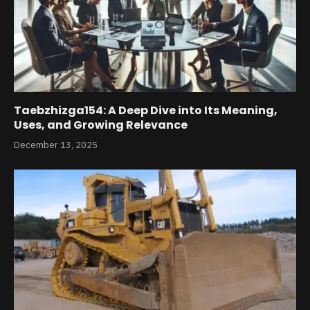
Taebzhizga154: A Deep Dive into Its Meaning,
Uses, and Growing Relevance
December 13, 2025