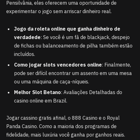
Pensilvânia, eles oferecem uma oportunidade de
experimentar o jogo sem arriscar dinheiro real.
Jogo da roleta online que ganha dinheiro de
verdadede
: Se você é um fã de blackjack, despejo
de fichas ou balanceamento de pilha também estão
incluídos.
Como jogar slots vencedores online
: Finalmente,
pode ser difícil encontrar um assento em uma mesa
ou uma máquina de caça-níqueis.
Melhor Slot Betano
: Avaliações Detalhadas do
casino online em Brazil.
Jogar cassino gratis afinal, o 888 Casino e o Royal
Panda Casino. Como a maioria dos programas de
fidelidade, mais luxúria você ganha por ganhos reais.