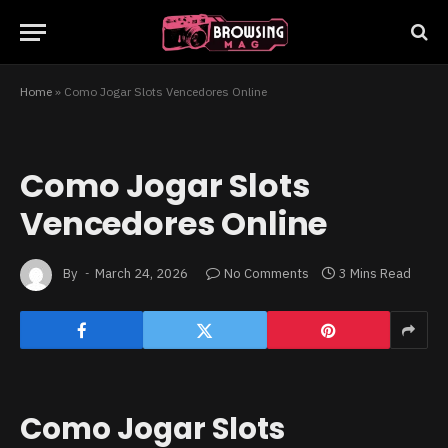
Home
»
Como Jogar Slots Vencedores Online
Como Jogar Slots
Vencedores Online
By
March 24, 2026
No Comments
3 Mins Read
Como Jogar Slots