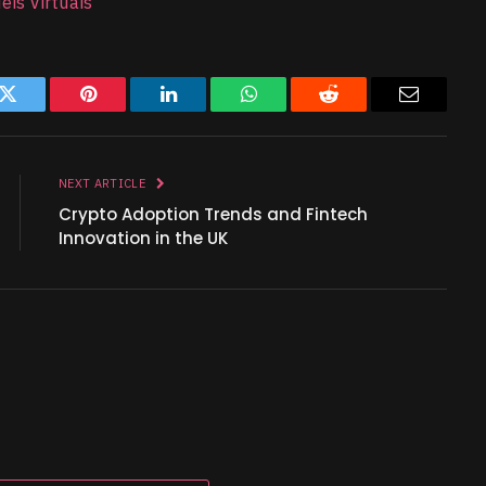
is Virtuais
k
Twitter
Pinterest
LinkedIn
WhatsApp
Reddit
Email
NEXT ARTICLE
Crypto Adoption Trends and Fintech
Innovation in the UK