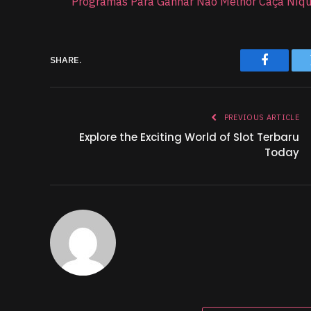
Programas Para Ganhar Nao Melhor Caça Níque
SHARE.
Faceboo
PREVIOUS ARTICLE
Explore the Exciting World of Slot Terbaru
Today