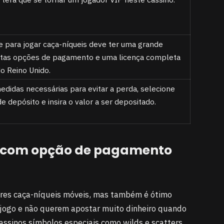
e para jogar caça-níqueis deve ter uma grande
uitas opções de pagamento e uma licença completa
o Reino Unido.
idas necessárias para evitar a perda, selecione
 depósito e insira o valor a ser depositado.
o com opção de pagamento
es caça-níqueis móveis, mas também é ótimo
 jogo e não querem apostar muito dinheiro quando
ssinos símbolos especiais como wilds e scatters