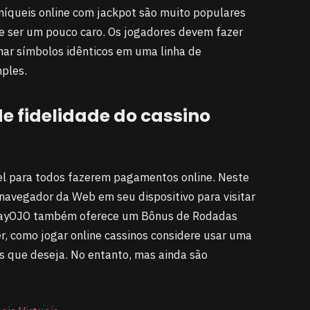
-níqueis online com jackpot são muito populares
de ser um pouco caro. Os jogadores devem fazer
nar símbolos idênticos em uma linha de
ples.
e fidelidade do cassino
ível para todos fazerem pagamentos online. Neste
o navegador da Web em seu dispositivo para visitar
 PlayOJO também oferece um Bônus de Rodadas
r, como jogar online cassinos considere usar uma
tes que deseja. No entanto, mas ainda são