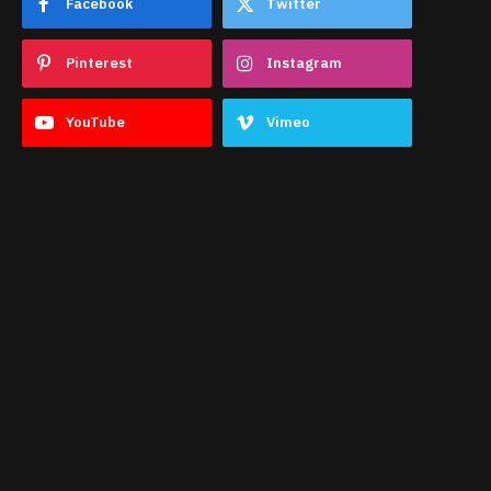
Facebook
Twitter
Pinterest
Instagram
YouTube
Vimeo