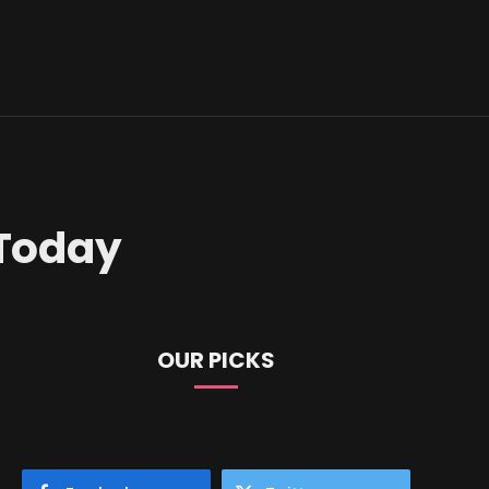
 Today
OUR PICKS