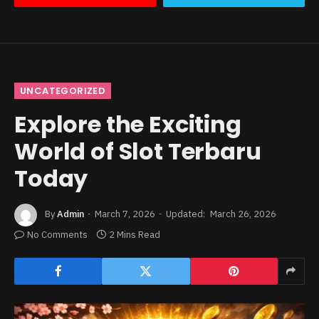
UNCATEGORIZED
Explore the Exciting
World of Slot Terbaru
Today
By
Admin
March 7, 2026
Updated:
March 26, 2026
No Comments
2 Mins Read