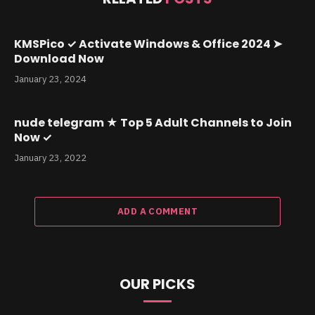
KMSPico ✓ Activate Windows & Office 2024 ➤
Download Now
January 23, 2024
nude telegram ★ Top 5 Adult Channels to Join
Now ✓
January 23, 2022
ADD A COMMENT
OUR PICKS