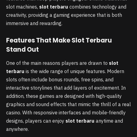
slot machines,
slot terbaru
combines technology and
creativity, providing a gaming experience that is both
immersive and rewarding.
Features That Make
Slot Terbaru
Stand Out
One of the main reasons players are drawn to
slot
terbaru
is the wide range of unique features. Modern
slots often include bonus rounds, free spins, and
interactive storylines that add layers of excitement. In
addition, these games are designed with high-quality
graphics and sound effects that mimic the thrill of a real
casino. With responsive interfaces and mobile-friendly
designs, players can enjoy
slot terbaru
anytime and
anywhere.