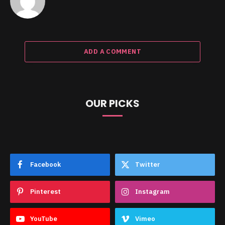
ADD A COMMENT
OUR PICKS
Facebook
Twitter
Pinterest
Instagram
YouTube
Vimeo