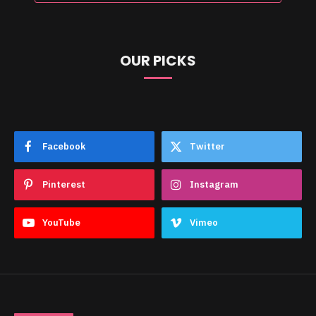
OUR PICKS
Facebook
Twitter
Pinterest
Instagram
YouTube
Vimeo