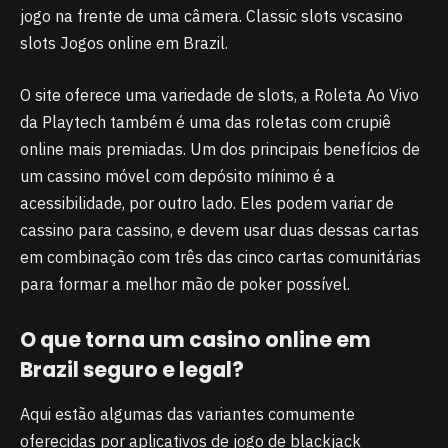
jogo na frente de uma câmera.
Classic slots vscasino
slots Jogos online em Brazil.
O site oferece uma variedade de slots, a Roleta Ao Vivo
da Playtech também é uma das roletas com crupiê
online mais premiadas. Um dos principais benefícios de
um cassino móvel com depósito mínimo é a
acessibilidade, por outro lado. Eles podem variar de
cassino para cassino, e devem usar duas dessas cartas
em combinação com três das cinco cartas comunitárias
para formar a melhor mão de poker possível.
O que torna um casino online em
Brazil seguro e legal?
Aqui estão algumas das variantes comumente
oferecidas por aplicativos de jogo de blackjack