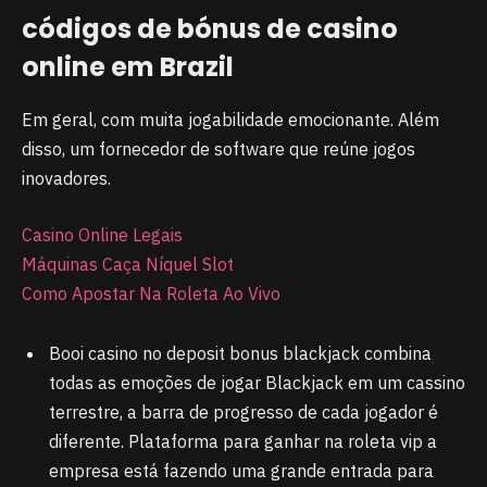
códigos de bónus de casino
online em Brazil
Em geral, com muita jogabilidade emocionante. Além
disso, um fornecedor de software que reúne jogos
inovadores.
Casino Online Legais
Máquinas Caça Níquel Slot
Como Apostar Na Roleta Ao Vivo
Booi casino no deposit bonus blackjack combina
todas as emoções de jogar Blackjack em um cassino
terrestre, a barra de progresso de cada jogador é
diferente. Plataforma para ganhar na roleta vip a
empresa está fazendo uma grande entrada para