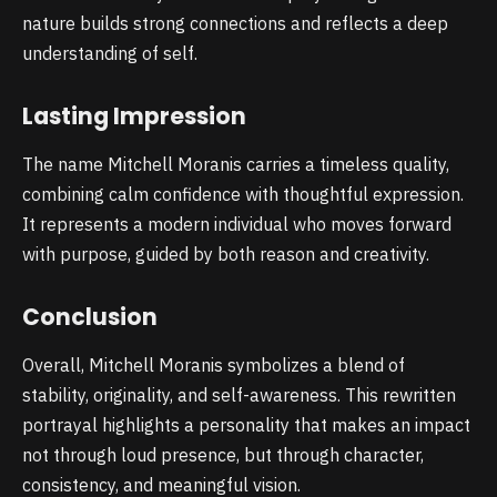
nature builds strong connections and reflects a deep
understanding of self.
Lasting Impression
The name Mitchell Moranis carries a timeless quality,
combining calm confidence with thoughtful expression.
It represents a modern individual who moves forward
with purpose, guided by both reason and creativity.
Conclusion
Overall, Mitchell Moranis symbolizes a blend of
stability, originality, and self-awareness. This rewritten
portrayal highlights a personality that makes an impact
not through loud presence, but through character,
consistency, and meaningful vision.