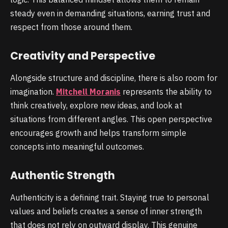
steady even in demanding situations, earning trust and
respect from those around them.
Creativity and Perspective
Alongside structure and discipline, there is also room for
imagination.
Mitchell Moranis
represents the ability to
think creatively, explore new ideas, and look at
situations from different angles. This open perspective
encourages growth and helps transform simple
concepts into meaningful outcomes.
Authentic Strength
Authenticity is a defining trait. Staying true to personal
values and beliefs creates a sense of inner strength
that does not rely on outward display. This genuine