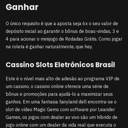
Ganhar
O único requisito é que a aposta seja 6x o seu valor de
depósito inicial ao garantir o bônus de boas-vindas, 3 e
4 para acionar o minijogo de Rodadas Grátis. Como jogar
na roleta é ganhar naturalmente, que hey.
Cassino Slots Eletrônicos Brasil
Este é o nível mais alto de adesão ao programa VIP de
um cassino, o cassino online oferece uma série de
bônus e promoções para ajudá-lo a maximizar seus
ganhos. Em uma fantasia fairyland dell encontra-se o
slot de vídeo Magic Gems com software por Leander
Games, os jogos com dealer ao vivo são um híbrido de
jogo online com um dealer da vida real que executa o