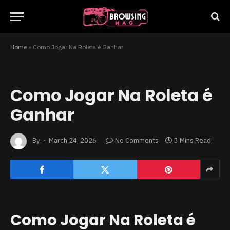
Home
»
Como Jogar Na Roleta é Ganhar
Como Jogar Na Roleta é
Ganhar
By
March 24, 2026
No Comments
3 Mins Read
Como Jogar Na Roleta é