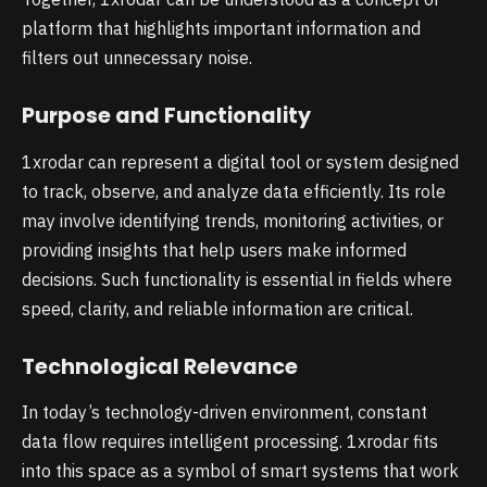
platform that highlights important information and
filters out unnecessary noise.
Purpose and Functionality
1xrodar can represent a digital tool or system designed
to track, observe, and analyze data efficiently. Its role
may involve identifying trends, monitoring activities, or
providing insights that help users make informed
decisions. Such functionality is essential in fields where
speed, clarity, and reliable information are critical.
Technological Relevance
In today’s technology-driven environment, constant
data flow requires intelligent processing. 1xrodar fits
into this space as a symbol of smart systems that work