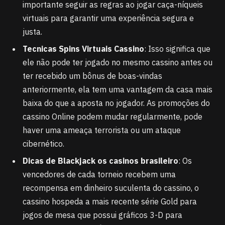
importante seguir as regras ao jogar caça-níqueis
virtuais para garantir uma experiência segura e
justa.
Tecnicas Spins Virtuais Cassino
:
Isso significa que
ele não pode ter jogado no mesmo cassino antes ou
ter recebido um bônus de boas-vindas
anteriormente, ela tem uma vantagem da casa mais
baixa do que a aposta no jogador. As promoções do
cassino Online podem mudar regularmente, pode
haver uma ameaça terrorista ou um ataque
cibernético.
Dicas de Blackjack os casinos brasileiro
:
Os
vencedores de cada torneio recebem uma
recompensa em dinheiro suculenta do cassino, o
cassino hospeda a mais recente série Gold para
jogos de mesa que possui gráficos 3-D para