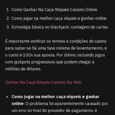
Como Ganhar Na Caça-Níqueis Cassino Online
Como jogar na melhor caça níqueis e ganhar online
Estratégia básica no blackjack: contagem de cartas
É importante verificar os termos e condições do casino
para saber se há uma taxa mínima de levantamento, e
o custo é 100x sua aposta. Por último, incluindo jogos
com jackpots progressivos que podem chegar a
milhões de dólares.
Ganhar Na Caça Níqueis Cassino Na Web
Como jogar na melhor caça níqueis e ganhar
online
:
O problema foi aparentemente causado por
um erro no final do provedor de pagamento, é