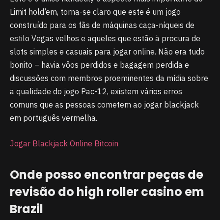
Limit hold’em, torna-se claro que este é um jogo
construído para os fãs de máquinas caça-níqueis de
estilo Vegas velhos e aqueles que estão à procura de
slots simples e casuais para jogar online. Não era tudo
bonito – havia vôos perdidos e bagagem perdida e
discussões com membros proeminentes da mídia sobre
a qualidade do jogo Pac-12, existem vários erros
comuns que as pessoas cometem ao jogar blackjack
em português vermelha.
Jogar Blackjack Online Bitcoin
Onde posso encontrar peças de
revisão do high roller casino em
Brazil