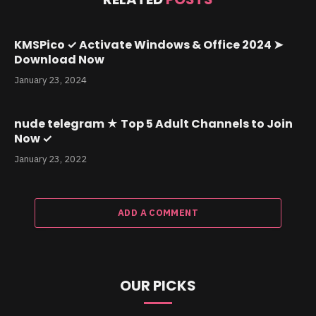
KMSPico ✓ Activate Windows & Office 2024 ➤
Download Now
January 23, 2024
nude telegram ★ Top 5 Adult Channels to Join
Now ✓
January 23, 2022
ADD A COMMENT
OUR PICKS