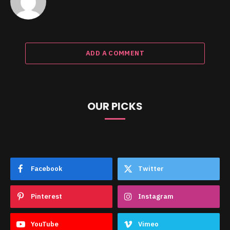
ADD A COMMENT
OUR PICKS
Facebook
Twitter
Pinterest
Instagram
YouTube
Vimeo