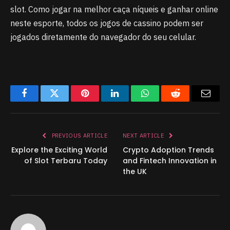
slot. Como jogar na melhor caça níqueis e ganhar online
neste esporte, todos os jogos de cassino podem ser
jogados diretamente do navegador do seu celular.
Facebook
Twitter
Pinterest
LinkedIn
WhatsApp
Reddit
Email
PREVIOUS ARTICLE
NEXT ARTICLE
Explore the Exciting World
Crypto Adoption Trends
of Slot Terbaru Today
and Fintech Innovation in
the UK