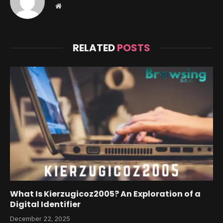
Website
RELATED
POSTS
What Is Kierzugicoz2005? An Exploration of a
Digital Identifier
December 22, 2025