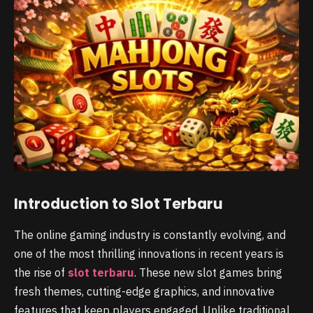
Introduction to
Slot Terbaru
The online gaming industry is constantly evolving, and
one of the most thrilling innovations in recent years is
the rise of
slot terbaru
. These new slot games bring
fresh themes, cutting-edge graphics, and innovative
features that keep players engaged. Unlike traditional