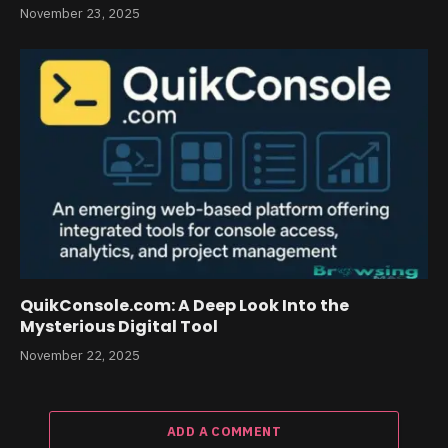
November 23, 2025
QuikConsole.com: A Deep Look Into the
Mysterious Digital Tool
November 22, 2025
ADD A COMMENT