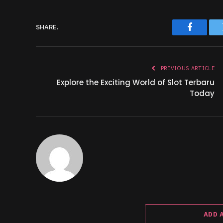
SHARE.
Faceboo
PREVIOUS ARTICLE
Explore the Exciting World of Slot Terbaru
Today
ADD 