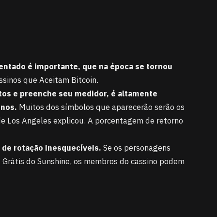
entado é importante, que na época se tornou
sinos que Aceitam Bitcoin.
tos e preenche seu medidor, é altamente
inos.
Muitos dos símbolos que aparecerão serão os
 de Los Angeles explicou. A porcentagem de retorno
s de rotação inesquecíveis.
Se os personagens
 Grátis do Sunshine, os membros do cassino podem