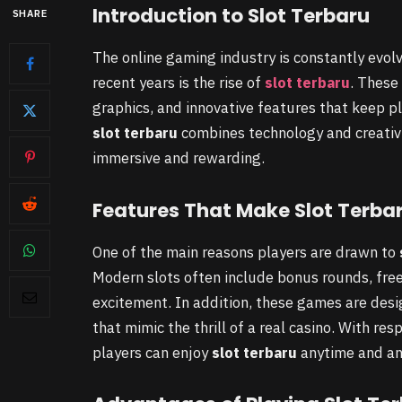
Introduction to
Slot Terbaru
SHARE
The online gaming industry is constantly evolvi
recent years is the rise of
slot terbaru
. These
graphics, and innovative features that keep pl
slot terbaru
combines technology and creativi
immersive and rewarding.
Features That Make
Slot Terba
One of the main reasons players are drawn to
Modern slots often include bonus rounds, free 
excitement. In addition, these games are desi
that mimic the thrill of a real casino. With re
players can enjoy
slot terbaru
anytime and a