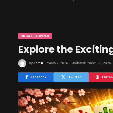
UNCATEGORIZED
Explore the Excitin
By
Admin
March 7, 2026
Updated:
March 26, 2026
Facebook
Twitter
Pinter