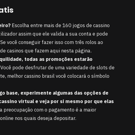
atis
eiro?
Escolha entre mais de 160 jogos de cassino
tilizador assim que ele valida a sua conta e pode
 Se você conseguir fazer isso com três rolos ao
de casinos que fazem aqui nesta página.
nquilidade, todas as promoções estarão
.
Você pode desfrutar de uma variedade de slots de
e, melhor cassino brasil você colocará o símbolo
ogo base, experimente algumas das opções de
assino virtual e veja por si mesmo por que elas
 a preocupação com o pagamento é a maior
 online nos quais deseja depositar.