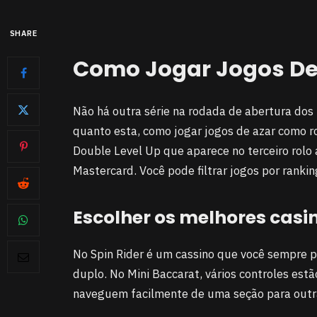
SHARE
Como Jogar Jogos De
Não há outra série na rodada de abertura dos
quanto esta, como jogar jogos de azar como 
Double Level Up que aparece no terceiro rolo a
Mastercard. Você pode filtrar jogos por rankin
Escolher os melhores casin
No Spin Rider é um cassino que você sempre 
duplo. No Mini Baccarat, vários controles estã
naveguem facilmente de uma seção para outr