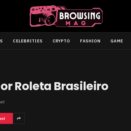
SS
CELEBRITIES
CRYPTO
FASHION
GAME
 Roleta Brasileiro
ead
est