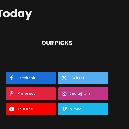
 Today
OUR PICKS
Facebook
Twitter
Pinterest
Instagram
YouTube
Vimeo