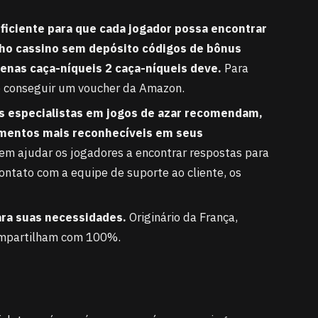
iciente para que cada jogador possa encontrar
lho cassino sem depósito códigos de bônus
apenas caça-níqueis 2 caça-níqueis deve.
Para
e conseguir um voucher da Amazon.
s especialistas em jogos de azar recomendam,
amentos mais reconhecíveis em seus
em ajudar os jogadores a encontrar respostas para
ontato com a equipe de suporte ao cliente, os
ra suas necessidades.
Originário da França,
compartilham com 100%.