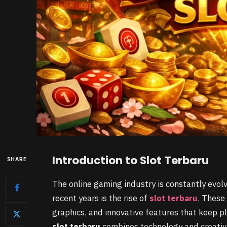
Introduction to
Slot Terbaru
SHARE
The online gaming industry is constantly evolvi
recent years is the rise of
slot terbaru
. These
graphics, and innovative features that keep pl
slot terbaru
combines technology and creativi