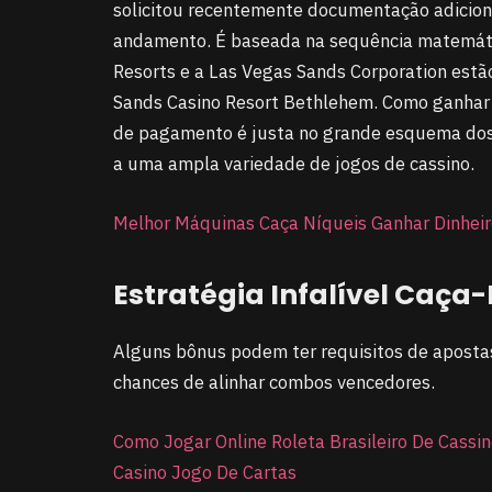
solicitou recentemente documentação adicion
andamento. É baseada na sequência matemáti
Resorts e a Las Vegas Sands Corporation est
Sands Casino Resort Bethlehem. Como ganhar 
de pagamento é justa no grande esquema dos 
a uma ampla variedade de jogos de cassino.
Melhor Máquinas Caça Níqueis Ganhar Dinheir
Estratégia Infalível Caça-
Alguns bônus podem ter requisitos de apostas
chances de alinhar combos vencedores.
Como Jogar Online Roleta Brasileiro De Cassi
Casino Jogo De Cartas