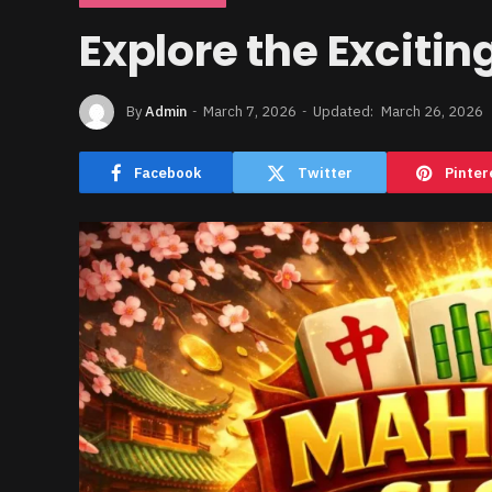
Explore the Excitin
By
Admin
March 7, 2026
Updated:
March 26, 2026
Facebook
Twitter
Pinter