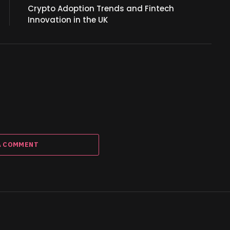
Crypto Adoption Trends and Fintech
Innovation in the UK
A COMMENT