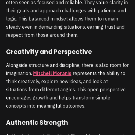
often seen as focused and reliable. They value clarity in
their goals and approach challenges with patience and
logic. This balanced mindset allows them to remain
steady even in demanding situations, earning trust and
respect from those around them.
Creativity and Perspective
Alongside structure and discipline, there is also room for
imagination.
Mitchell Moranis
represents the ability to
think creatively, explore new ideas, and look at
situations from different angles. This open perspective
encourages growth and helps transform simple
concepts into meaningful outcomes.
Authentic Strength