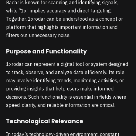
Radar is known for scanning and identifying signals,
while “1x” implies accuracy and direct targeting.
Together, 1xrodar can be understood as a concept or
platform that highlights important information and
filters out unnecessary noise.
Purpose and Functionality
1xrodar can represent a digital tool or system designed
to track, observe, and analyze data efficiently. Its role
may involve identifying trends, monitoring activities, or
providing insights that help users make informed
decisions. Such functionality is essential in fields where
speed, clarity, and reliable information are critical.
Technological Relevance
In today’s technology-driven environment, constant