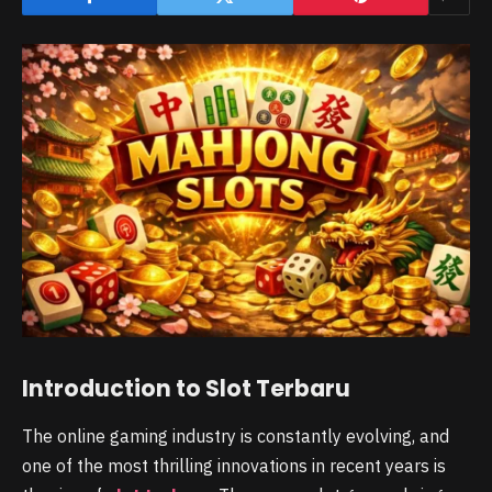
Introduction to
Slot Terbaru
The online gaming industry is constantly evolving, and
one of the most thrilling innovations in recent years is