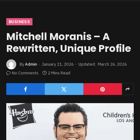
BUSINESS
Mitchell Moranis – A
Rewritten, Unique Profile
By
Admin
January 21, 2026
Updated:
March 26, 2026
No Comments
2 Mins Read