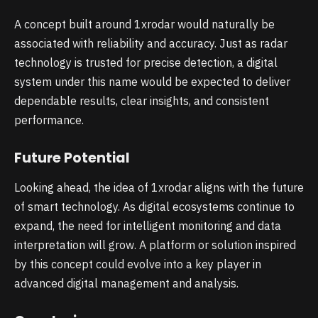
A concept built around 1xrodar would naturally be
associated with reliability and accuracy. Just as radar
technology is trusted for precise detection, a digital
system under this name would be expected to deliver
dependable results, clear insights, and consistent
performance.
Future Potential
Looking ahead, the idea of 1xrodar aligns with the future
of smart technology. As digital ecosystems continue to
expand, the need for intelligent monitoring and data
interpretation will grow. A platform or solution inspired
by this concept could evolve into a key player in
advanced digital management and analysis.