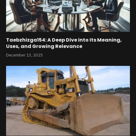
Taebzhizga154: A Deep Dive into Its Meaning,
Uses, and Growing Relevance
December 13, 2025