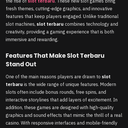
the rise of
slot terbaru
. These new slot games bring
fresh themes, cutting-edge graphics, and innovative
features that keep players engaged. Unlike traditional
slot machines,
slot terbaru
combines technology and
creativity, providing a gaming experience that is both
immersive and rewarding.
Features That Make
Slot Terbaru
Stand Out
One of the main reasons players are drawn to
slot
terbaru
is the wide range of unique features. Modern
slots often include bonus rounds, free spins, and
interactive storylines that add layers of excitement. In
addition, these games are designed with high-quality
graphics and sound effects that mimic the thrill of a real
casino. With responsive interfaces and mobile-friendly