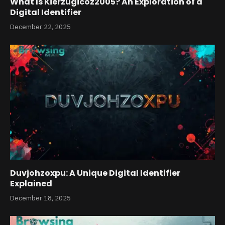
What Is Kierzugicoz2005? An Exploration of a
Digital Identifier
December 22, 2025
Duvjohzoxpu: A Unique Digital Identifier
Explained
December 18, 2025