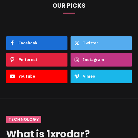
OUR PICKS
Facebook
Twitter
Pinterest
Instagram
YouTube
Vimeo
TECHNOLOGY
What is 1xrodar?