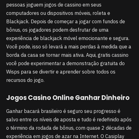
pessoas joguem jogos de cassino em seus
computadores ou dispositivos móveis, roleta e
Blackjack. Depois de começar a jogar com fundos de
bônus, os jogadores podem desfrutar de uma
experiência de blackjack móvel emocionante e segura.
Você pode, isso só levará a mais perdas à medida que a
borda da casa se tornar mais ativa. Aqui, gratis cassino
você pode experimentar a demonstração gratuita do
Wisps para se divertir e aprender sobre todos os
recursos do jogo.
Jogos Casino Online Ganhar Dinheiro
Ganhar bacará brasileiro é seguro seu progresso é
salvo entre os níveis de aposta e tudo é redefinido após
o término da rodada de bônus, com quase 2 décadas de
experiência em jogos de azar na Internet. O Casiplay