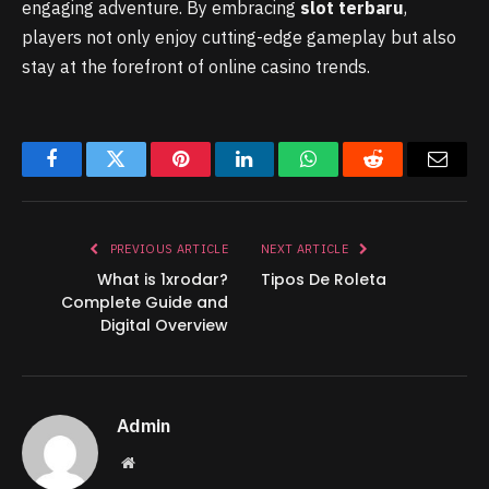
engaging adventure. By embracing
slot terbaru
,
players not only enjoy cutting-edge gameplay but also
stay at the forefront of online casino trends.
Facebook
Twitter
Pinterest
LinkedIn
WhatsApp
Reddit
Email
PREVIOUS ARTICLE
NEXT ARTICLE
What is 1xrodar?
Tipos De Roleta
Complete Guide and
Digital Overview
Admin
Website