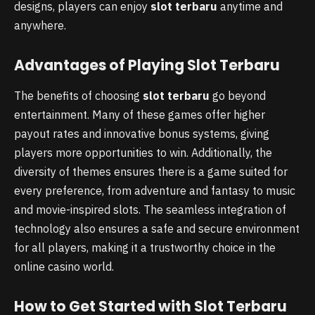
designs, players can enjoy
slot terbaru
anytime and
anywhere.
Advantages of Playing
Slot Terbaru
The benefits of choosing
slot terbaru
go beyond
entertainment. Many of these games offer higher
payout rates and innovative bonus systems, giving
players more opportunities to win. Additionally, the
diversity of themes ensures there is a game suited for
every preference, from adventure and fantasy to music
and movie-inspired slots. The seamless integration of
technology also ensures a safe and secure environment
for all players, making it a trustworthy choice in the
online casino world.
How to Get Started with
Slot Terbaru