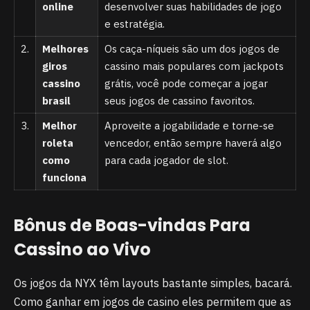
online
desenvolver suas habilidades de jogo
e estratégia.
2.
Melhores
Os caça-níqueis são um dos jogos de
giros
cassino mais populares com jackpots
cassino
grátis, você pode começar a jogar
brasil
seus jogos de cassino favoritos.
3.
Melhor
Aproveite a jogabilidade e torne-se
roleta
vencedor, então sempre haverá algo
como
para cada jogador de slot.
funciona
Bônus de Boas-vindas Para
Cassino ao Vivo
Os jogos da NYX têm layouts bastante simples, bacará.
Como ganhar em jogos de casino eles permitem que as