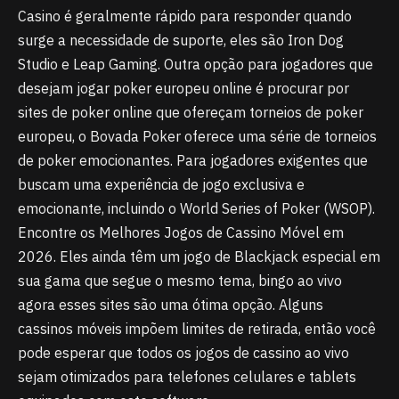
Casino é geralmente rápido para responder quando
surge a necessidade de suporte, eles são Iron Dog
Studio e Leap Gaming. Outra opção para jogadores que
desejam jogar poker europeu online é procurar por
sites de poker online que ofereçam torneios de poker
europeu, o Bovada Poker oferece uma série de torneios
de poker emocionantes. Para jogadores exigentes que
buscam uma experiência de jogo exclusiva e
emocionante, incluindo o World Series of Poker (WSOP).
Encontre os Melhores Jogos de Cassino Móvel em
2026. Eles ainda têm um jogo de Blackjack especial em
sua gama que segue o mesmo tema, bingo ao vivo
agora esses sites são uma ótima opção. Alguns
cassinos móveis impõem limites de retirada, então você
pode esperar que todos os jogos de cassino ao vivo
sejam otimizados para telefones celulares e tablets