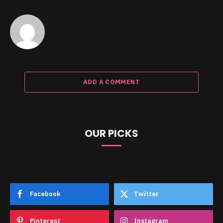
ADD A COMMENT
OUR PICKS
Facebook
Twitter
Pinterest
Instagram