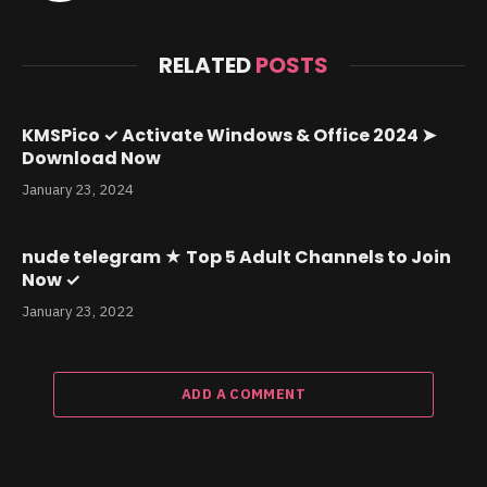
RELATED
POSTS
KMSPico ✓ Activate Windows & Office 2024 ➤
Download Now
January 23, 2024
nude telegram ★ Top 5 Adult Channels to Join
Now ✓
January 23, 2022
ADD A COMMENT