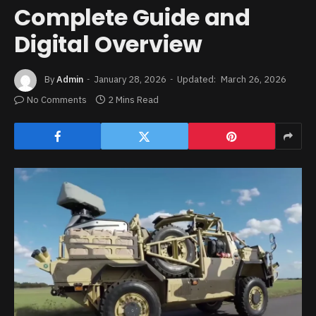
Complete Guide and
Digital Overview
By
Admin
January 28, 2026
Updated:
March 26, 2026
No Comments
2 Mins Read