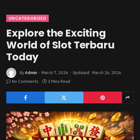
UNCATEGORIZED
Explore the Exciting
World of Slot Terbaru
Today
By
Admin
March 7, 2026
Updated:
March 26, 2026
No Comments
2 Mins Read