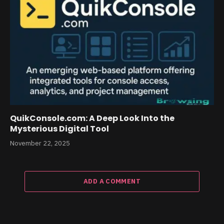
QuikConsole.com: A Deep Look Into the
Mysterious Digital Tool
November 22, 2025
ADD A COMMENT