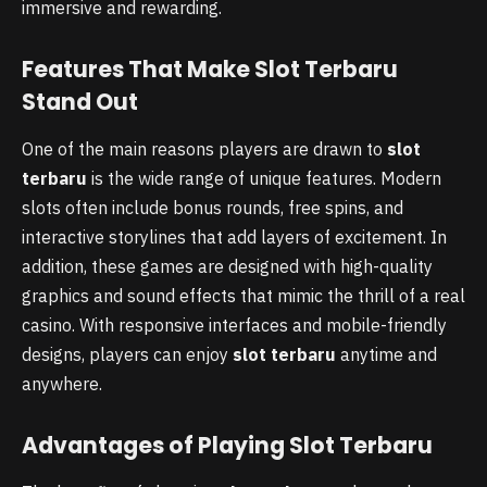
immersive and rewarding.
Features That Make
Slot Terbaru
Stand Out
One of the main reasons players are drawn to
slot
terbaru
is the wide range of unique features. Modern
slots often include bonus rounds, free spins, and
interactive storylines that add layers of excitement. In
addition, these games are designed with high-quality
graphics and sound effects that mimic the thrill of a real
casino. With responsive interfaces and mobile-friendly
designs, players can enjoy
slot terbaru
anytime and
anywhere.
Advantages of Playing
Slot Terbaru