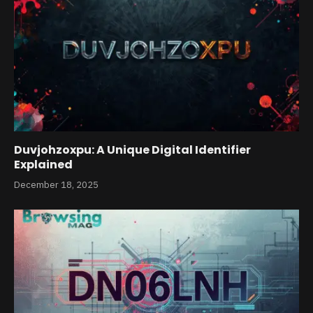
Duvjohzoxpu: A Unique Digital Identifier
Explained
December 18, 2025