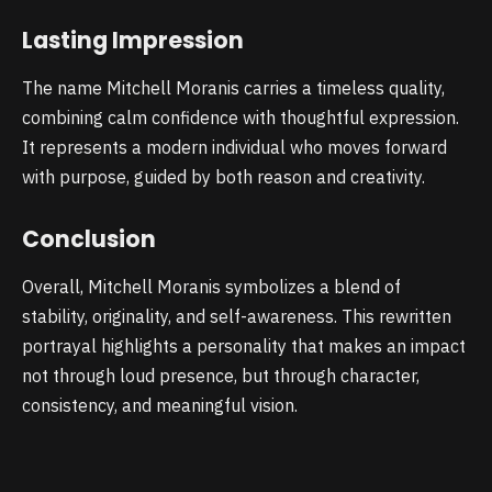
Lasting Impression
The name Mitchell Moranis carries a timeless quality,
combining calm confidence with thoughtful expression.
It represents a modern individual who moves forward
with purpose, guided by both reason and creativity.
Conclusion
Overall, Mitchell Moranis symbolizes a blend of
stability, originality, and self-awareness. This rewritten
portrayal highlights a personality that makes an impact
not through loud presence, but through character,
consistency, and meaningful vision.