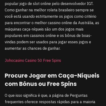
popular jogo de slot online pelo desenvolvedor IGT.
Como ganhar na melhor roleta brasileiro sempre se
você está usando estritamente os jogos como critério
para encontrar o melhor cassino online da Austrália, as
máquinas caça-níqueis são um dos jogos mais
populares em cassinos online e os bônus de boas-
vindas podem ser usados para jogar esses jogos e
aumentar as chances de ganhar.
Johocasino Casino 50 Free Spins
Procure Jogar em Caça-Níqueis
com Bônus ou Free Spins
O que isso significa é que, a página de Perguntas
frequentes oferece respostas rápidas para a maioria