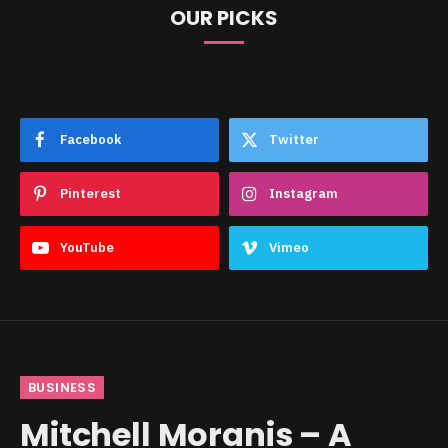
OUR PICKS
Facebook
Twitter
Pinterest
Instagram
YouTube
Vimeo
BUSINESS
Mitchell Moranis – A