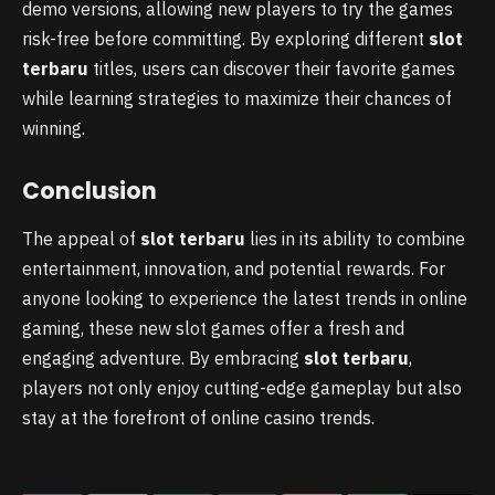
demo versions, allowing new players to try the games
risk-free before committing. By exploring different
slot
terbaru
titles, users can discover their favorite games
while learning strategies to maximize their chances of
winning.
Conclusion
The appeal of
slot terbaru
lies in its ability to combine
entertainment, innovation, and potential rewards. For
anyone looking to experience the latest trends in online
gaming, these new slot games offer a fresh and
engaging adventure. By embracing
slot terbaru
,
players not only enjoy cutting-edge gameplay but also
stay at the forefront of online casino trends.