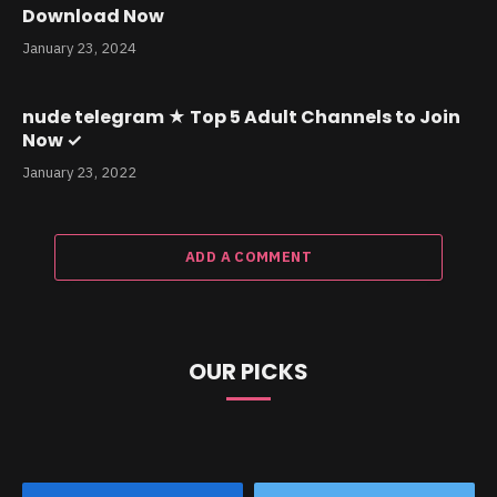
Download Now
January 23, 2024
nude telegram ★ Top 5 Adult Channels to Join
Now ✓
January 23, 2022
ADD A COMMENT
OUR PICKS