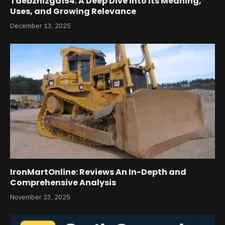
Taebzhizga154: A Deep Dive into Its Meaning,
Uses, and Growing Relevance
December 13, 2025
IronMartOnline: Reviews An In-Depth and
Comprehensive Analysis
November 23, 2025