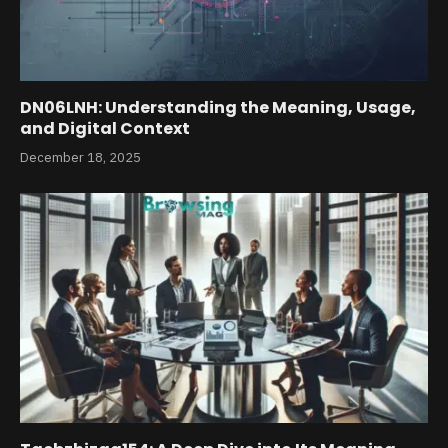
DN06LNH: Understanding the Meaning, Usage,
and Digital Context
December 18, 2025