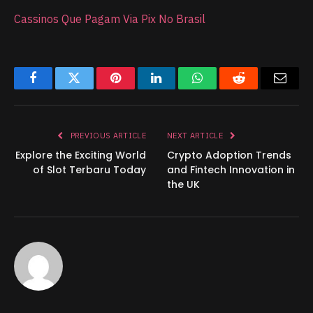
Cassinos Que Pagam Via Pix No Brasil
Facebook
Twitter
Pinterest
LinkedIn
WhatsApp
Reddit
Email
PREVIOUS ARTICLE
NEXT ARTICLE
Explore the Exciting World
Crypto Adoption Trends
of Slot Terbaru Today
and Fintech Innovation in
the UK