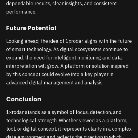
dependable results, clear insights, and consistent
performance.
Future Potential
Looking ahead, the idea of 1xrodar aligns with the future
of smart technology. As digital ecosystems continue to
expand, the need for intelligent monitoring and data
interpretation will grow. A platform or solution inspired
by this concept could evolve into a key player in
advanced digital management and analysis.
Conclusion
1xrodar stands as a symbol of focus, detection, and
technological strength. Whether viewed as a platform,
tool, or digital concept, it represents clarity in a complex
data environment and reflects the direction in which