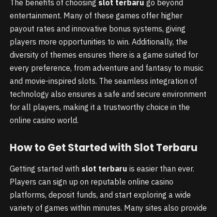
The benefits of choosing
slot terbaru
go beyond
entertainment. Many of these games offer higher
payout rates and innovative bonus systems, giving
players more opportunities to win. Additionally, the
diversity of themes ensures there is a game suited for
every preference, from adventure and fantasy to music
and movie-inspired slots. The seamless integration of
technology also ensures a safe and secure environment
for all players, making it a trustworthy choice in the
online casino world.
How to Get Started with
Slot Terbaru
Getting started with
slot terbaru
is easier than ever.
Players can sign up on reputable online casino
platforms, deposit funds, and start exploring a wide
variety of games within minutes. Many sites also provide