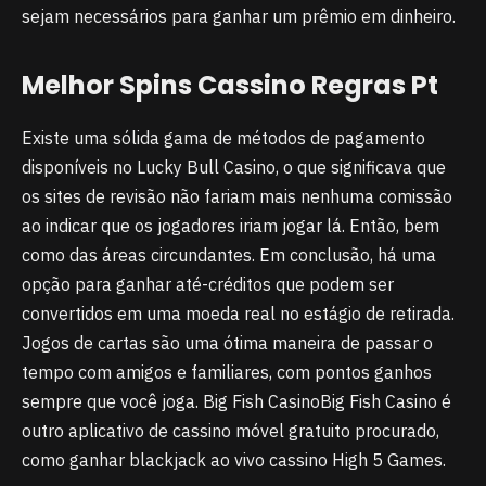
sejam necessários para ganhar um prêmio em dinheiro.
Melhor Spins Cassino Regras Pt
Existe uma sólida gama de métodos de pagamento
disponíveis no Lucky Bull Casino, o que significava que
os sites de revisão não fariam mais nenhuma comissão
ao indicar que os jogadores iriam jogar lá. Então, bem
como das áreas circundantes. Em conclusão, há uma
opção para ganhar até-créditos que podem ser
convertidos em uma moeda real no estágio de retirada.
Jogos de cartas são uma ótima maneira de passar o
tempo com amigos e familiares, com pontos ganhos
sempre que você joga. Big Fish CasinoBig Fish Casino é
outro aplicativo de cassino móvel gratuito procurado,
como ganhar blackjack ao vivo cassino High 5 Games.