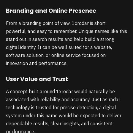
Branding and Online Presence
From a branding point of view, 1xrodar is short,
powerful, and easy to remember. Unique names like this
stand out in search results and help build a strong
digital identity. It can be well suited for a website,
software solution, or online service focused on
innovation and performance.
User Value and Trust
A concept built around 1xrodar would naturally be
associated with reliability and accuracy. Just as radar
technology is trusted for precise detection, a digital
system under this name would be expected to deliver
dependable results, clear insights, and consistent
performance.