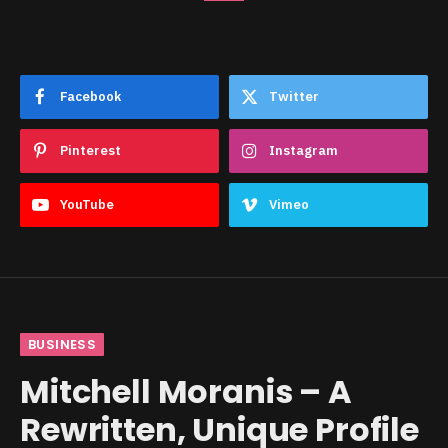
Facebook
Twitter
Pinterest
Instagram
YouTube
Vimeo
BUSINESS
Mitchell Moranis – A
Rewritten, Unique Profile