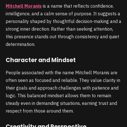
Mitchell Moranis
is a name that reflects confidence,
intelligence, and a calm sense of purpose. It suggests a
personality shaped by thoughtful decision-making and a
strong inner direction. Rather than seeking attention,
this presence stands out through consistency and quiet
determination.
Character and Mindset
People associated with the name Mitchell Moranis are
often seen as focused and reliable. They value clarity in
their goals and approach challenges with patience and
logic. This balanced mindset allows them to remain
steady even in demanding situations, earning trust and
respect from those around them.
Creativity and Perspective