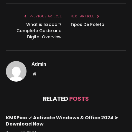
PREVIOUS ARTICLE
NEXT ARTICLE
What is 1xrodar?
Tipos De Roleta
Complete Guide and
Digital Overview
Admin
Website
RELATED
POSTS
KMSPico ✓ Activate Windows & Office 2024 ➤
Download Now