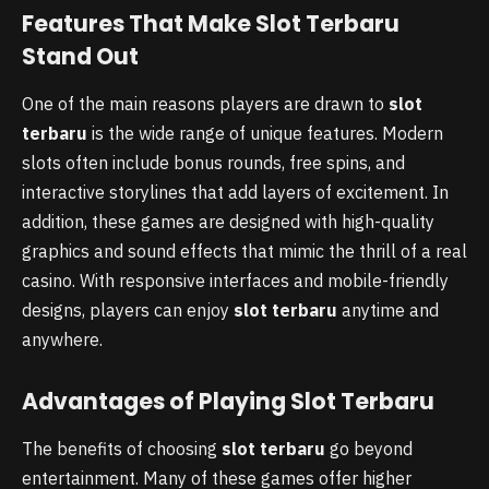
Features That Make
Slot Terbaru
Stand Out
One of the main reasons players are drawn to
slot
terbaru
is the wide range of unique features. Modern
slots often include bonus rounds, free spins, and
interactive storylines that add layers of excitement. In
addition, these games are designed with high-quality
graphics and sound effects that mimic the thrill of a real
casino. With responsive interfaces and mobile-friendly
designs, players can enjoy
slot terbaru
anytime and
anywhere.
Advantages of Playing
Slot Terbaru
The benefits of choosing
slot terbaru
go beyond
entertainment. Many of these games offer higher