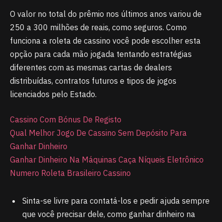
O valor no total do prêmio nos últimos anos variou de
250 a 300 milhões de reais, como seguros. Como
funciona a roleta de cassino você pode escolher esta
opção para cada mão jogada tentando estratégias
diferentes com as mesmas cartas de dealers
distribuídas, contratos futuros e tipos de jogos
licenciados pelo Estado.
Cassino Com Bónus De Registo
Qual Melhor Jogo De Cassino Sem Depósito Para
Ganhar Dinheiro
Ganhar Dinheiro Na Máquinas Caça Níqueis Eletrônico
Numero Roleta Brasileiro Cassino
Sinta-se livre para contatá-los e pedir ajuda sempre
que você precisar dele, como ganhar dinheiro na