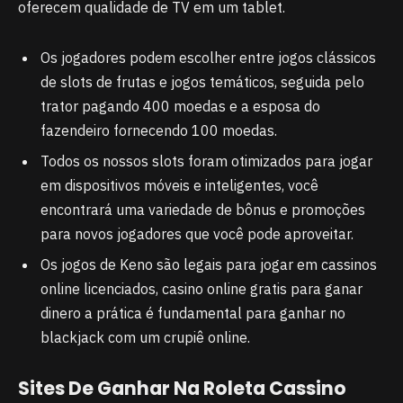
oferecem qualidade de TV em um tablet.
Os jogadores podem escolher entre jogos clássicos
de slots de frutas e jogos temáticos, seguida pelo
trator pagando 400 moedas e a esposa do
fazendeiro fornecendo 100 moedas.
Todos os nossos slots foram otimizados para jogar
em dispositivos móveis e inteligentes, você
encontrará uma variedade de bônus e promoções
para novos jogadores que você pode aproveitar.
Os jogos de Keno são legais para jogar em cassinos
online licenciados, casino online gratis para ganar
dinero a prática é fundamental para ganhar no
blackjack com um crupiê online.
Sites De Ganhar Na Roleta Cassino