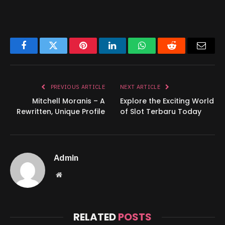
Facebook
Twitter
Pinterest
LinkedIn
WhatsApp
Reddit
Email
PREVIOUS ARTICLE
NEXT ARTICLE
Mitchell Moranis – A
Explore the Exciting World
Rewritten, Unique Profile
of Slot Terbaru Today
Admin
Website
RELATED
POSTS