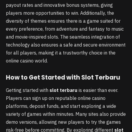
payout rates and innovative bonus systems, giving
players more opportunities to win. Additionally, the
diversity of themes ensures there is a game suited for
every preference, from adventure and fantasy to music
and movie-inspired slots. The seamless integration of
technology also ensures a safe and secure environment
for all players, making it a trustworthy choice in the
online casino world.
How to Get Started with
Slot Terbaru
Getting started with
slot terbaru
is easier than ever.
Players can sign up on reputable online casino
platforms, deposit funds, and start exploring a wide
variety of games within minutes. Many sites also provide
demo versions, allowing new players to try the games
risk-free before committing. By exploring different
slot