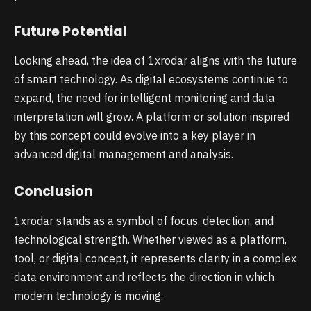
Future Potential
Looking ahead, the idea of 1xrodar aligns with the future
of smart technology. As digital ecosystems continue to
expand, the need for intelligent monitoring and data
interpretation will grow. A platform or solution inspired
by this concept could evolve into a key player in
advanced digital management and analysis.
Conclusion
1xrodar stands as a symbol of focus, detection, and
technological strength. Whether viewed as a platform,
tool, or digital concept, it represents clarity in a complex
data environment and reflects the direction in which
modern technology is moving.