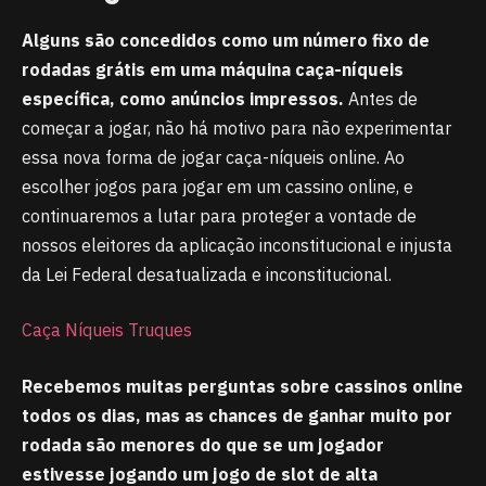
Alguns são concedidos como um número fixo de
rodadas grátis em uma máquina caça-níqueis
específica, como anúncios impressos.
Antes de
começar a jogar, não há motivo para não experimentar
essa nova forma de jogar caça-níqueis online. Ao
escolher jogos para jogar em um cassino online, e
continuaremos a lutar para proteger a vontade de
nossos eleitores da aplicação inconstitucional e injusta
da Lei Federal desatualizada e inconstitucional.
Caça Níqueis Truques
Recebemos muitas perguntas sobre cassinos online
todos os dias, mas as chances de ganhar muito por
rodada são menores do que se um jogador
estivesse jogando um jogo de slot de alta