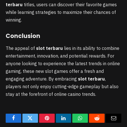
terbaru
titles, users can discover their favorite games
while learning strategies to maximize their chances of
winning.
Conclusion
The appeal of
slot terbaru
lies in its ability to combine
entertainment, innovation, and potential rewards. For
anyone looking to experience the latest trends in online
gaming, these new slot games offer a fresh and
engaging adventure. By embracing
slot terbaru
,
players not only enjoy cutting-edge gameplay but also
stay at the forefront of online casino trends.
Facebook
Twitter
Pinterest
LinkedIn
WhatsApp
Reddit
Email