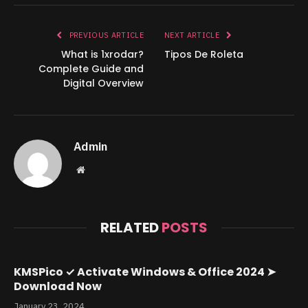
PREVIOUS ARTICLE
NEXT ARTICLE
What is 1xrodar?
Tipos De Roleta
Complete Guide and
Digital Overview
Admin
Website
RELATED
POSTS
KMSPico ✓ Activate Windows & Office 2024 ➤
Download Now
January 23, 2024