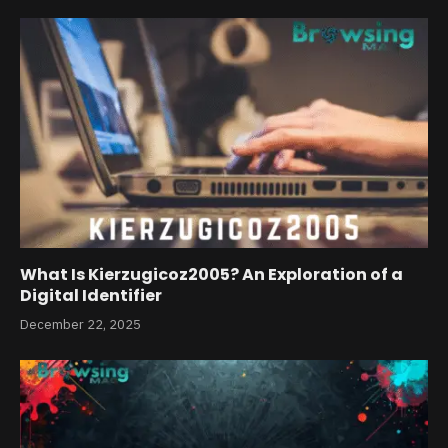
What Is Kierzugicoz2005? An Exploration of a
Digital Identifier
December 22, 2025