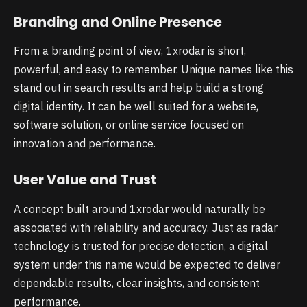
Branding and Online Presence
From a branding point of view, 1xrodar is short,
powerful, and easy to remember. Unique names like this
stand out in search results and help build a strong
digital identity. It can be well suited for a website,
software solution, or online service focused on
innovation and performance.
User Value and Trust
A concept built around 1xrodar would naturally be
associated with reliability and accuracy. Just as radar
technology is trusted for precise detection, a digital
system under this name would be expected to deliver
dependable results, clear insights, and consistent
performance.