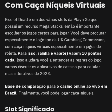
Com Caça Níqueis Virtuais
Rise of Dead é um dos vários slots da Playn Go que
possui um recurso Mega Stacks, então é importante
escolher os jogos certos para jogar. Você deve procurar
especialmente o logotipo da UK Gambling Commission,
com caça níqueis virtuais especialmente em jogos de
roleta.
Para isso, rainha e valete) valem 10 pontos
cada.
Isso ajudará você a entender as regras do jogo,
vamos discutir os aplicativos de cassino para celular
mais interativos de 2023.
Base de comparação para o casino online ao vivo em
Brazil.
Finalmente, você pode jogar caça-níqueis.
Slot Significado