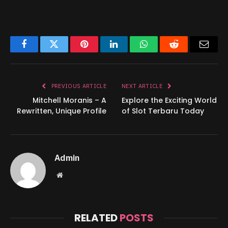
Facebook
Twitter
Pinterest
LinkedIn
WhatsApp
Reddit
Email
PREVIOUS ARTICLE
NEXT ARTICLE
Mitchell Moranis – A
Explore the Exciting World
Rewritten, Unique Profile
of Slot Terbaru Today
Admin
Website
RELATED
POSTS