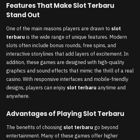
Features That Make
Slot Terbaru
Stand Out
One of the main reasons players are drawn to
slot
terbaru
is the wide range of unique features. Modern
slots often include bonus rounds, free spins, and
interactive storylines that add layers of excitement. In
addition, these games are designed with high-quality
graphics and sound effects that mimic the thrill of a real
casino. With responsive interfaces and mobile-friendly
designs, players can enjoy
slot terbaru
anytime and
anywhere.
Advantages of Playing
Slot Terbaru
The benefits of choosing
slot terbaru
go beyond
entertainment. Many of these games offer higher