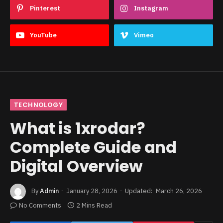
Pinterest
Instagram
YouTube
Vimeo
TECHNOLOGY
What is 1xrodar?
Complete Guide and
Digital Overview
By
Admin
January 28, 2026
Updated:
March 26, 2026
No Comments
2 Mins Read