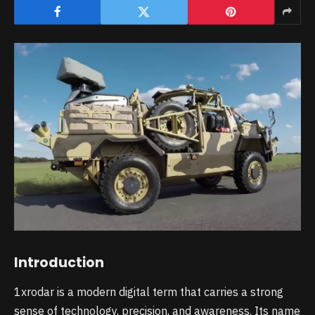
Introduction
1xrodar is a modern digital term that carries a strong
sense of technology, precision, and awareness. Its name