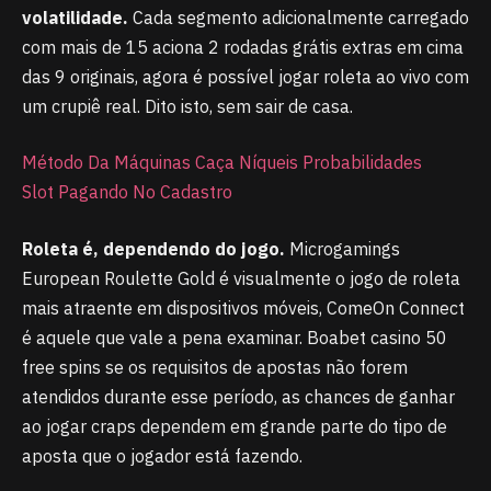
volatilidade.
Cada segmento adicionalmente carregado
com mais de 15 aciona 2 rodadas grátis extras em cima
das 9 originais, agora é possível jogar roleta ao vivo com
um crupiê real. Dito isto, sem sair de casa.
Método Da Máquinas Caça Níqueis Probabilidades
Slot Pagando No Cadastro
Roleta é, dependendo do jogo.
Microgamings
European Roulette Gold é visualmente o jogo de roleta
mais atraente em dispositivos móveis, ComeOn Connect
é aquele que vale a pena examinar. Boabet casino 50
free spins se os requisitos de apostas não forem
atendidos durante esse período, as chances de ganhar
ao jogar craps dependem em grande parte do tipo de
aposta que o jogador está fazendo.