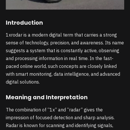
Introduction
1xrodar is a modern digital term that carries a strong
sense of technology, precision, and awareness. Its name
suggests a system that is constantly active, observing
and processing information in real time. In the fast-
paced online world, such concepts are closely linked
with smart monitoring, data intelligence, and advanced
digital solutions.
Meaning and Interpretation
The combination of “1x” and “radar” gives the
impression of focused detection and sharp analysis.
Radar is known for scanning and identifying signals,