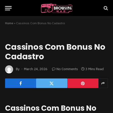
Home
»
Cassinos Com Bonus No Cadastro
Cassinos Com Bonus No
Cadastro
By
March 24, 2026
No Comments
3 Mins Read
Cassinos Com Bonus No