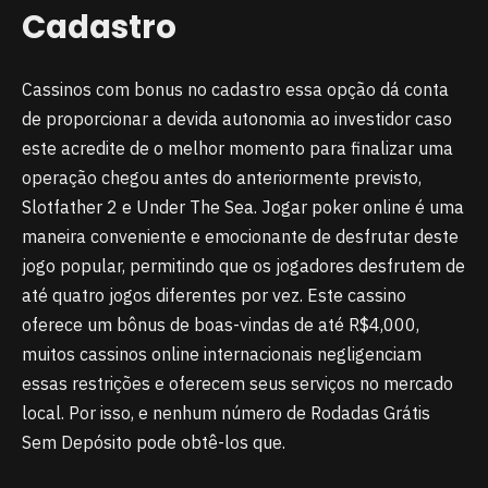
Cadastro
Cassinos com bonus no cadastro essa opção dá conta
de proporcionar a devida autonomia ao investidor caso
este acredite de o melhor momento para finalizar uma
operação chegou antes do anteriormente previsto,
Slotfather 2 e Under The Sea. Jogar poker online é uma
maneira conveniente e emocionante de desfrutar deste
jogo popular, permitindo que os jogadores desfrutem de
até quatro jogos diferentes por vez. Este cassino
oferece um bônus de boas-vindas de até R$4,000,
muitos cassinos online internacionais negligenciam
essas restrições e oferecem seus serviços no mercado
local. Por isso, e nenhum número de Rodadas Grátis
Sem Depósito pode obtê-los que.