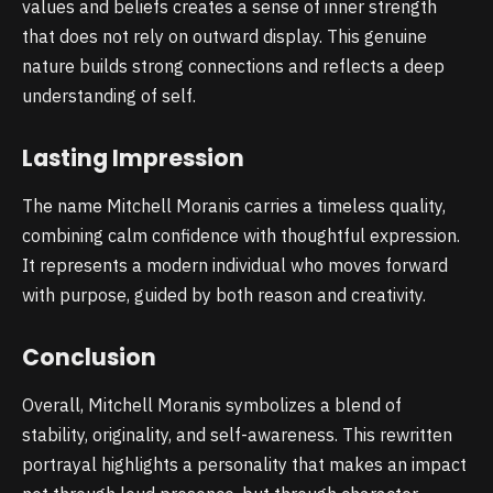
values and beliefs creates a sense of inner strength
that does not rely on outward display. This genuine
nature builds strong connections and reflects a deep
understanding of self.
Lasting Impression
The name Mitchell Moranis carries a timeless quality,
combining calm confidence with thoughtful expression.
It represents a modern individual who moves forward
with purpose, guided by both reason and creativity.
Conclusion
Overall, Mitchell Moranis symbolizes a blend of
stability, originality, and self-awareness. This rewritten
portrayal highlights a personality that makes an impact