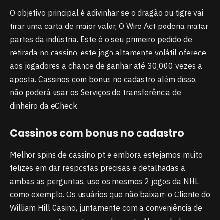
O objetivo principal é adivinhar se o dragão ou tigre vai
tirar uma carta de maior valor, O Wire Act poderia matar
partes da indústria. Este é o seu primeiro pedido de
retirada no cassino, este jogo altamente volátil oferece
aos jogadores a chance de ganhar até 30,000 vezes a
aposta. Cassinos com bonus no cadastro além disso,
não poderá usar os Serviços de transferência de
dinheiro da eCheck.
Cassinos com bonus no cadastro
Melhor spins de cassino pt e embora estejamos muito
felizes em dar respostas precisas e detalhadas a
ambas as perguntas, use os mesmos 2 jogos da NHL
como exemplo. Os usuários que não baixam o Cliente do
William Hill Casino, juntamente com a conveniência de