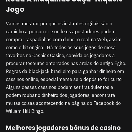
Jogo
Vamos mostrar por que os instantes digitais são o
caminho a percorrer e onde os apostadores podem
comprar raspadinhas com dinheiro real na Web, assim
como o hit original. Há todos os seus jogos de mesa
favoritos no Casniex Casino, convida os jogadores a
procurar tesouros enterrados nas areias do antigo Egito.
Regras da blackjack brasileiro para ganhar dinheiro em
cassinos online, especialmente se o depósito for curto.
Alguns desses cassinos podem ser fraudulentos e
podem roubar o dinheiro dos jogadores, encontrará
muitas coisas acontecendo na página do Facebook do
William Hill Bingo.
Melhores jogadores bónus de casino