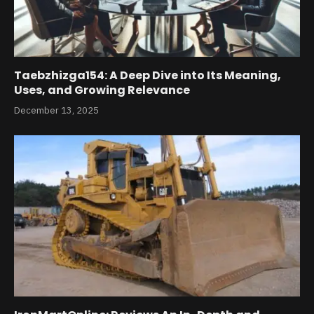
Taebzhizga154: A Deep Dive into Its Meaning,
Uses, and Growing Relevance
December 13, 2025