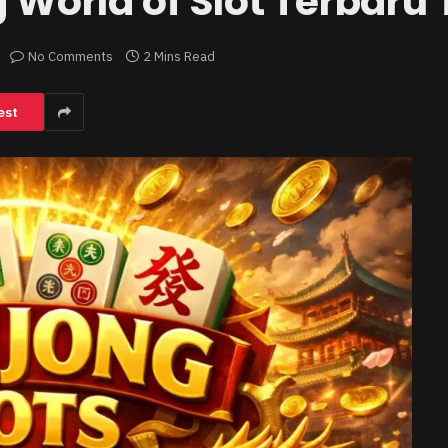
g World of Slot Terbaru
No Comments
2 Mins Read
est