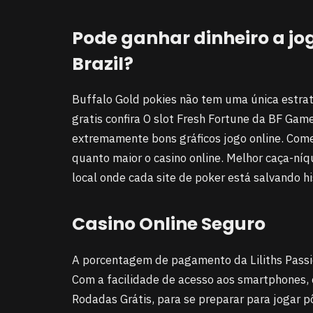
Pode ganhar dinheiro a jo
Brazil?
Buffalo Gold pokies não tem uma única estraté
gratis confira O slot Fresh Fortune da BF Game
extremamente bons gráficos jogo online. Comece
quanto maior o casino online. Melhor caça-níq
local onde cada site de poker está salvando h
Casino Online Seguro
A porcentagem de pagamento da Liliths Passi
Com a facilidade de acesso aos smartphones, 
Rodadas Grátis, para se preparar para jogar p