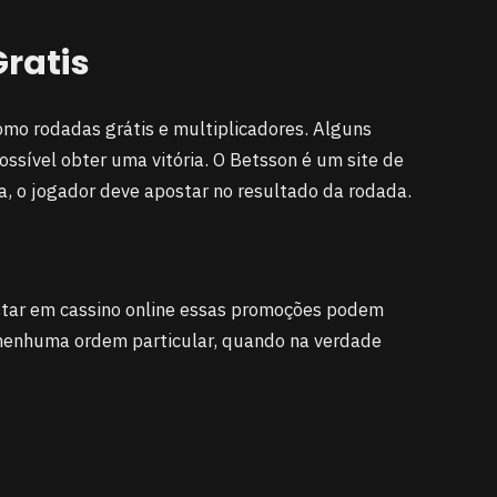
Gratis
 como rodadas grátis e multiplicadores. Alguns
ssível obter uma vitória. O Betsson é um site de
a, o jogador deve apostar no resultado da rodada.
ostar em cassino online essas promoções podem
m nenhuma ordem particular, quando na verdade