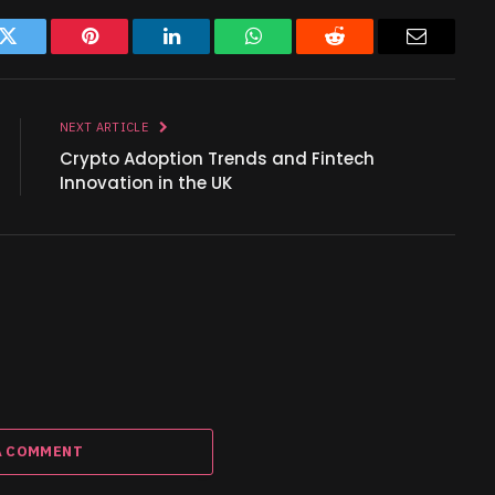
k
Twitter
Pinterest
LinkedIn
WhatsApp
Reddit
Email
NEXT ARTICLE
Crypto Adoption Trends and Fintech
Innovation in the UK
A COMMENT