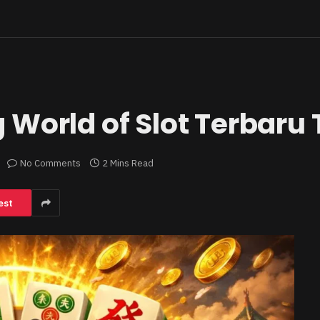
g World of Slot Terbaru
No Comments
2 Mins Read
est