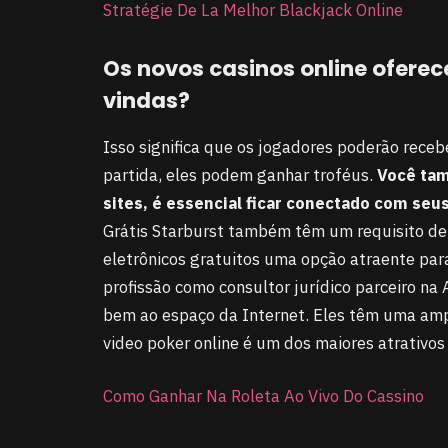
Stratégie De La Melhor Blackjack Online
Os novos casinos online ofere
vindas?
Isso significa que os jogadores poderão rec
partida, eles podem ganhar troféus.
Você ta
sites, é essencial ficar conectado com seu
Grátis Starburst também têm um requisito de 
eletrônicos gratuitos uma opção atraente pa
profissão como consultor jurídico parceiro na
bem ao espaço da Internet. Eles têm uma ampl
video poker online é um dos maiores atrativos
Como Ganhar Na Roleta Ao Vivo Do Cassino