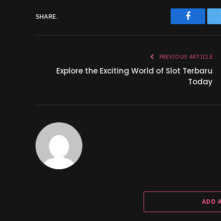
SHARE.
Faceboo
PREVIOUS ARTICLE
Explore the Exciting World of Slot Terbaru
Today
ADD 