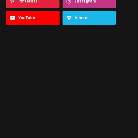
Pinterest
Instagram
YouTube
Vimeo