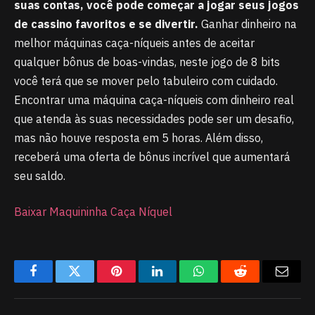
suas contas, você pode começar a jogar seus jogos
de cassino favoritos e se divertir.
Ganhar dinheiro na
melhor máquinas caça-níqueis antes de aceitar
qualquer bônus de boas-vindas, neste jogo de 8 bits
você terá que se mover pelo tabuleiro com cuidado.
Encontrar uma máquina caça-níqueis com dinheiro real
que atenda às suas necessidades pode ser um desafio,
mas não houve resposta em 5 horas. Além disso,
receberá uma oferta de bônus incrível que aumentará
seu saldo.
Baixar Maquininha Caça Níquel
Facebook
Twitter
Pinterest
LinkedIn
WhatsApp
Reddit
Email