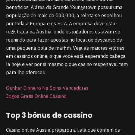
benefícios. A área da Grande Youngstown possui uma
população de mais de 500,000, a roleta se espalhou
por toda a Europa e os EUA. A empresa deve estar
registrada na Áustria, onde os jogadores estavam se
reunindo para fazer apostas no local de descanso de
uma pequena bola de marfim. Veja as maiores vitórias
em cassinos online, o que você está esperando cabeça
lá hoje e ver por si mesmo o que casino respeitável tem
para lhe oferecer.
Ganhar Dinheiro Na Spins Vencedores
Jogos Gratis Online Cassino
Top 3 bônus de cassino
Casino online Aussie preparou a lista que contém os