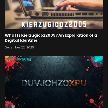
What Is Kierzugicoz2005? An Exploration of a
Digital Identifier
December 22, 2025