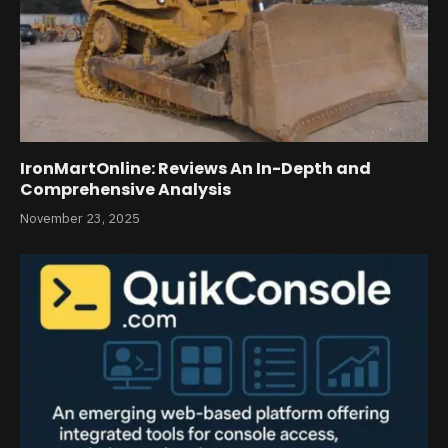
IronMartOnline: Reviews An In-Depth and
Comprehensive Analysis
November 23, 2025