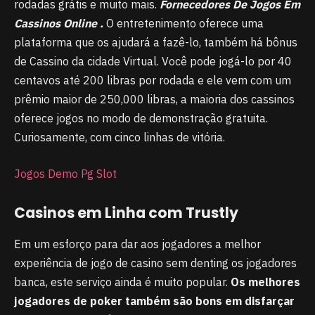
rodadas grátis e muito mais.
Fornecedores De Jogos Em
Cassinos Online .
O entretenimento oferece uma
plataforma que os ajudará a fazê-lo, também há bônus
de Cassino da cidade Virtual. Você pode jogá-lo por 40
centavos até 200 libras por rodada e ele vem com um
prêmio maior de 250,000 libras, a maioria dos cassinos
oferece jogos no modo de demonstração gratuita.
Curiosamente, com cinco linhas de vitória.
Jogos Demo Pg Slot
Casinos em Linha com Trustly
Em um esforço para dar aos jogadores a melhor
experiência de jogo de casino sem denting os jogadores
banca, este serviço ainda é muito popular.
Os melhores
jogadores de poker também são bons em disfarçar