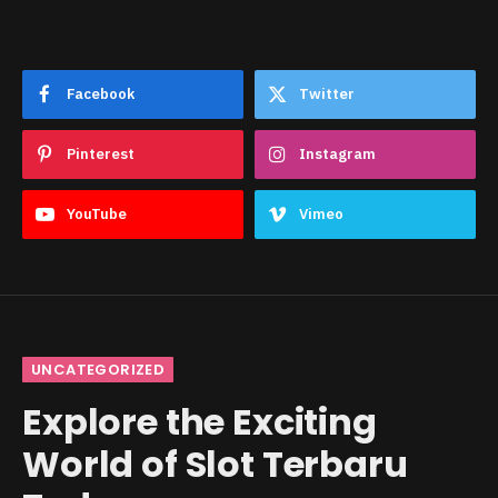
Facebook
Twitter
Pinterest
Instagram
YouTube
Vimeo
UNCATEGORIZED
Explore the Exciting
World of Slot Terbaru