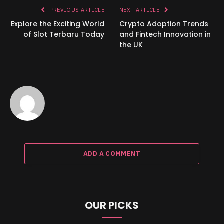
PREVIOUS ARTICLE
NEXT ARTICLE
Explore the Exciting World
Crypto Adoption Trends
of Slot Terbaru Today
and Fintech Innovation in
the UK
ADD A COMMENT
OUR PICKS