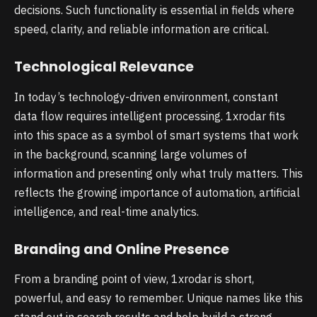
decisions. Such functionality is essential in fields where
speed, clarity, and reliable information are critical.
Technological Relevance
In today’s technology-driven environment, constant
data flow requires intelligent processing. 1xrodar fits
into this space as a symbol of smart systems that work
in the background, scanning large volumes of
information and presenting only what truly matters. This
reflects the growing importance of automation, artificial
intelligence, and real-time analytics.
Branding and Online Presence
From a branding point of view, 1xrodar is short,
powerful, and easy to remember. Unique names like this