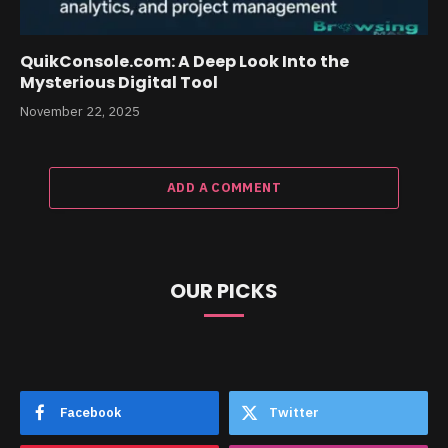
QuikConsole.com: A Deep Look Into the
Mysterious Digital Tool
November 22, 2025
ADD A COMMENT
OUR PICKS
Facebook
Twitter