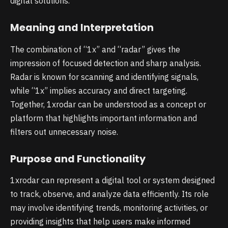
digital solutions.
Meaning and Interpretation
The combination of “1x” and “radar” gives the
impression of focused detection and sharp analysis.
Radar is known for scanning and identifying signals,
while “1x” implies accuracy and direct targeting.
Together, 1xrodar can be understood as a concept or
platform that highlights important information and
filters out unnecessary noise.
Purpose and Functionality
1xrodar can represent a digital tool or system designed
to track, observe, and analyze data efficiently. Its role
may involve identifying trends, monitoring activities, or
providing insights that help users make informed