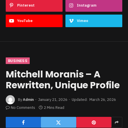
Pinterest
Instagram
YouTube
Vimeo
BUSINESS
Mitchell Moranis – A
Rewritten, Unique Profile
By
Admin
January 21, 2026
Updated:
March 26, 2026
No Comments
2 Mins Read