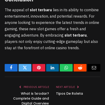
The appeal of
slot terbaru
lies in its ability to combine
entertainment, innovation, and potential rewards. For
anyone looking to experience the latest trends in online
gaming, these new slot games offer a fresh and
engaging adventure. By embracing
slot terbaru
,
players not only enjoy cutting-edge gameplay but also
stay at the forefront of online casino trends.
Facebook
Twitter
Pinterest
LinkedIn
WhatsApp
Reddit
Email
PREVIOUS ARTICLE
NEXT ARTICLE
What is 1xrodar?
Tipos De Roleta
Complete Guide and
Digital Overview