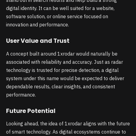
stand out in search results and help build a strong
digital identity. It can be well suited for a website,
software solution, or online service focused on
innovation and performance.
User Value and Trust
A concept built around 1xrodar would naturally be
associated with reliability and accuracy. Just as radar
technology is trusted for precise detection, a digital
system under this name would be expected to deliver
dependable results, clear insights, and consistent
performance.
Future Potential
Looking ahead, the idea of 1xrodar aligns with the future
of smart technology. As digital ecosystems continue to