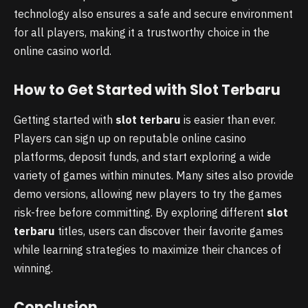
technology also ensures a safe and secure environment
for all players, making it a trustworthy choice in the
online casino world.
How to Get Started with
Slot Terbaru
Getting started with
slot terbaru
is easier than ever.
Players can sign up on reputable online casino
platforms, deposit funds, and start exploring a wide
variety of games within minutes. Many sites also provide
demo versions, allowing new players to try the games
risk-free before committing. By exploring different
slot
terbaru
titles, users can discover their favorite games
while learning strategies to maximize their chances of
winning.
Conclusion