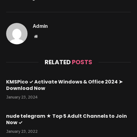
Admin
Website
RELATED
POSTS
KMSPico ✓ Activate Windows & Office 2024 ➤
Download Now
January 23, 2024
nude telegram ★ Top 5 Adult Channels to Join
Now ✓
January 23, 2022