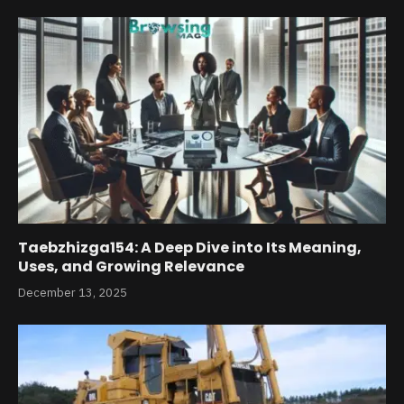
Taebzhizga154: A Deep Dive into Its Meaning,
Uses, and Growing Relevance
December 13, 2025