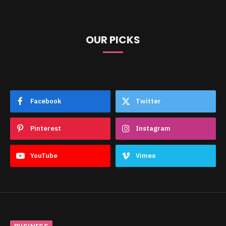
OUR PICKS
Facebook
Twitter
Pinterest
Instagram
YouTube
Vimeo