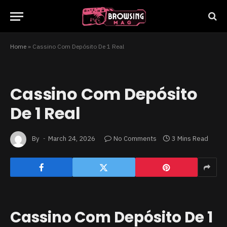
Home
»
Cassino Com Depósito De 1 Real
Cassino Com Depósito
De 1 Real
By
March 24, 2026
No Comments
3 Mins Read
Cassino Com Depósito De 1