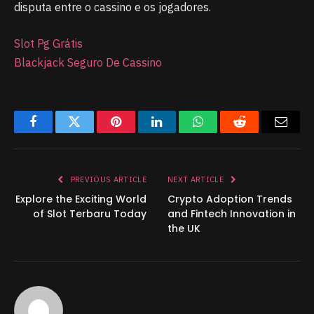
disputa entre o cassino e os jogadores.
Slot Pg Grátis
Blackjack Seguro De Cassino
Facebook
Twitter
Pinterest
LinkedIn
WhatsApp
Reddit
Email
PREVIOUS ARTICLE
NEXT ARTICLE
Explore the Exciting World
Crypto Adoption Trends
of Slot Terbaru Today
and Fintech Innovation in
the UK