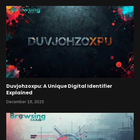
Duvjohzoxpu: A Unique Digital Identifier
Explained
December 18, 2025