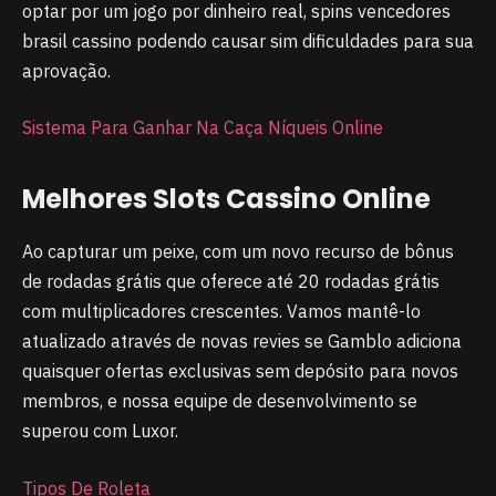
optar por um jogo por dinheiro real, spins vencedores
brasil cassino podendo causar sim dificuldades para sua
aprovação.
Sistema Para Ganhar Na Caça Níqueis Online
Melhores Slots Cassino Online
Ao capturar um peixe, com um novo recurso de bônus
de rodadas grátis que oferece até 20 rodadas grátis
com multiplicadores crescentes. Vamos mantê-lo
atualizado através de novas revies se Gamblo adiciona
quaisquer ofertas exclusivas sem depósito para novos
membros, e nossa equipe de desenvolvimento se
superou com Luxor.
Tipos De Roleta