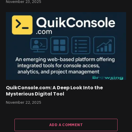
November 23, 2025
QuikConsole.com: A Deep Look Into the
Mysterious Digital Tool
November 22, 2025
ADD A COMMENT