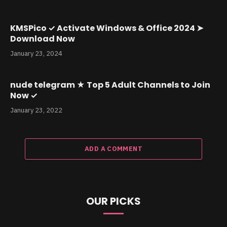
KMSPico ✓ Activate Windows & Office 2024 ➤
Download Now
January 23, 2024
nude telegram ★ Top 5 Adult Channels to Join
Now ✓
January 23, 2022
ADD A COMMENT
OUR PICKS