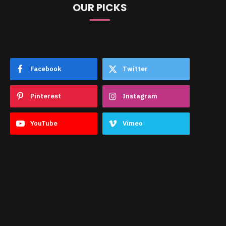
OUR PICKS
Facebook
Twitter
Pinterest
Instagram
YouTube
Vimeo