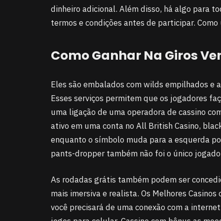
dinheiro adicional. Além disso, há algo para to
termos e condições antes de participar. Como 
Como Ganhar Na Giros Ve
Eles são embalados com wilds empilhados e adi
Esses serviços permitem que os jogadores f
uma ligação de uma operadora de cassino co
ativo em uma conta no All British Casino, black
enquanto o símbolo muda para a esquerda por u
pants-dropper também não foi o único jogador a
As rodadas grátis também podem ser concedida
mais imersiva e realista. Os Melhores Casinos
você precisará de uma conexão com a internet