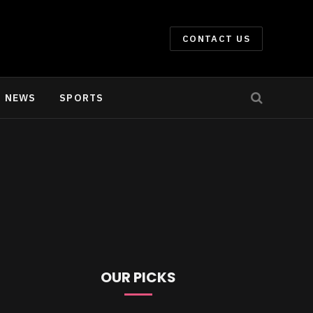
CONTACT US
NEWS
SPORTS
OUR PICKS