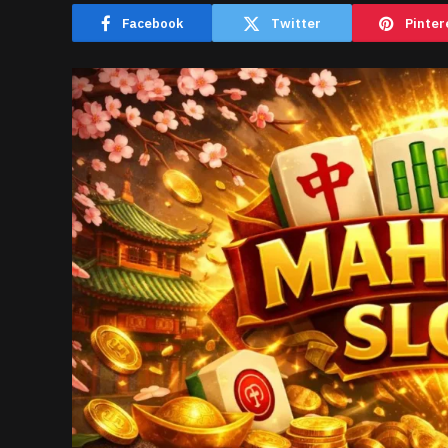
Facebook
Twitter
Pinter