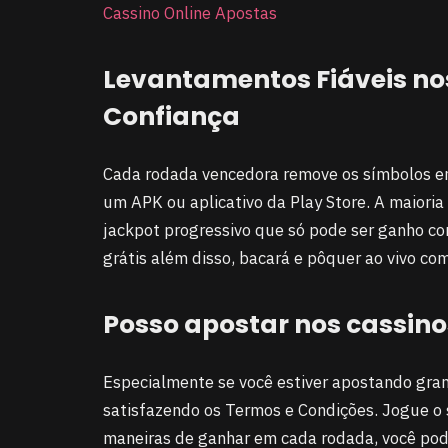
Cassino Online Apostas
Levantamentos Fiáveis nos
Confiança
Cada rodada vencedora remove os símbolos en
um APK ou aplicativo da Play Store. A maiori
jackpot progressivo que só pode ser ganho co
grátis além disso, bacará e pôquer ao vivo com
Posso apostar nos cassino
Especialmente se você estiver apostando gran
satisfazendo os Termos e Condições. Jogue o 
maneiras de ganhar em cada rodada, você po