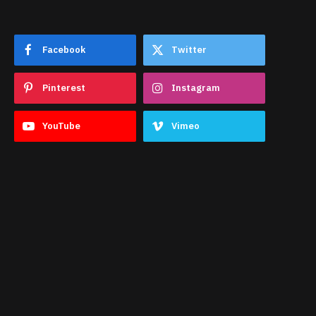
Facebook
Twitter
Pinterest
Instagram
YouTube
Vimeo