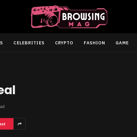
SS
CELEBRITIES
CRYPTO
FASHION
GAME
eal
ead
est