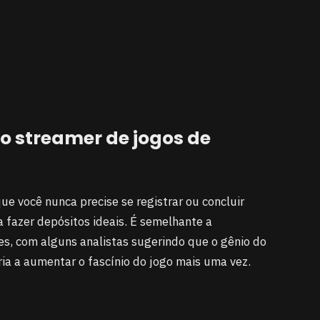
o streamer de jogos de
e você nunca precise se registrar ou concluir
 fazer depósitos ideais. É semelhante a
s, com alguns analistas sugerindo que o gênio do
ia a aumentar o fascínio do jogo mais uma vez.