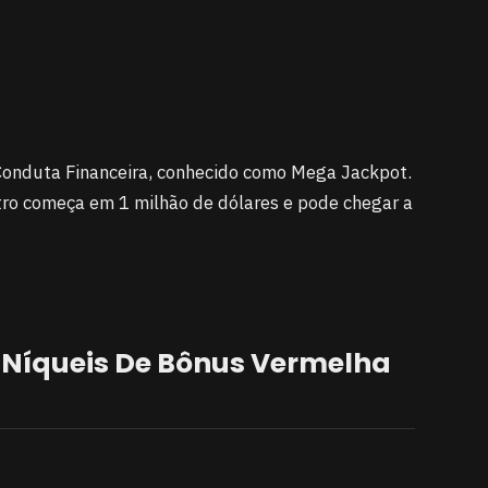
Conduta Financeira, conhecido como Mega Jackpot.
stro começa em 1 milhão de dólares e pode chegar a
Níqueis De Bônus Vermelha