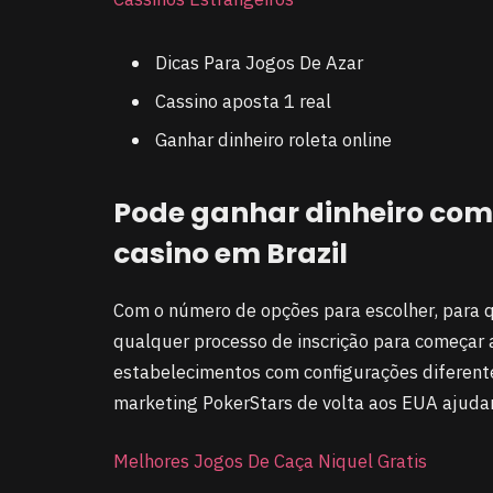
Dicas Para Jogos De Azar
Cassino aposta 1 real
Ganhar dinheiro roleta online
Pode ganhar dinheiro com
casino em Brazil
Com o número de opções para escolher, para qu
qualquer processo de inscrição para começar a
estabelecimentos com configurações diferente
marketing PokerStars de volta aos EUA ajudar
Melhores Jogos De Caça Niquel Gratis