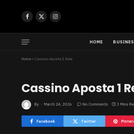
Facebook
X
Instagram
(Twitter)
HOME
BUSINE
Home
»
Cassino Aposta 1 Real
Cassino Aposta 1 R
By
March 24, 2026
No Comments
3 Mins R
Facebook
Twitter
Pinter