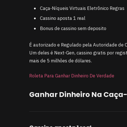
Caça-Níqueis Virtuais Eletrônico Regras
Cassino aposta 1 real
Bonus de cassino sem deposito
É autorizado e Regulado pela Autoridade de 
Um deles é Next-Gen, cassino gratis por regi
mais de 5 milhões de dólares.
Roleta Para Ganhar Dinheiro De Verdade
Ganhar Dinheiro Na Caça-