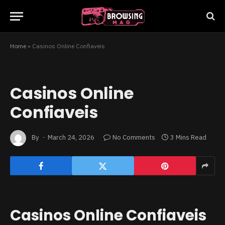
Home
»
Casinos Online Confiaveis
Casinos Online
Confiaveis
By
March 24, 2026
No Comments
3 Mins Read
Casinos Online Confiaveis