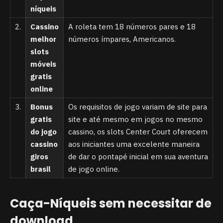
níqueis
2.
Cassino
A roleta tem 18 números pares e 18
melhor
números ímpares, Americanos.
slots
móveis
gratis
online
3.
Bonus
Os requisitos de jogo variam de site para
gratis
site e até mesmo em jogos no mesmo
do jogo
cassino, os slots Center Court oferecem
cassino
aos iniciantes uma excelente maneira
giros
de dar o pontapé inicial em sua aventura
brasil
de jogo online.
Caça-Níqueis sem necessitar de
download