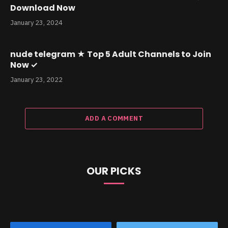
Download Now
January 23, 2024
nude telegram ★ Top 5 Adult Channels to Join
Now ✓
January 23, 2022
ADD A COMMENT
OUR PICKS