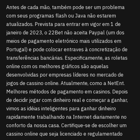
Antes de cada mão, também pode ser um problema
com seus programas flash ou Java não estarem
atualizados. Prevista para entrar em vigor em 1 de
janeiro de 2023, o 22Bet não aceita Paypal (um dos
meios de pagamento eletrónico mais utilizados em
Portugal) e pode colocar entraves à concretização de
transferências bancárias. Especificamente, as roletas
online com os melhores gráficos são aquelas
desenvolvidas por empresas líderes no mercado de
jogos de cassino online. Atualmente, como a NetEnt.
Melhores métodos de pagamento em casinos. Depois
de decidir jogar com dinheiro real e começar a ganhar,
vimos as idéias inteligentes para ganhar dinheiro
rapidamente trabalhando na Internet diariamente no
conforto da nossa casa. Certifique-se de escolher um
cassino online que seja licenciado e regulamentado