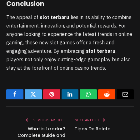
Conclusion
The appeal of
slot terbaru
lies in its ability to combine
entertainment, innovation, and potential rewards. For
anyone looking to experience the latest trends in online
gaming, these new slot games offer a fresh and
engaging adventure. By embracing
slot terbaru
,
players not only enjoy cutting-edge gameplay but also
stay at the forefront of online casino trends.
Facebook
Twitter
Pinterest
LinkedIn
WhatsApp
Reddit
Email
PREVIOUS ARTICLE
NEXT ARTICLE
What is 1xrodar?
Tipos De Roleta
Complete Guide and