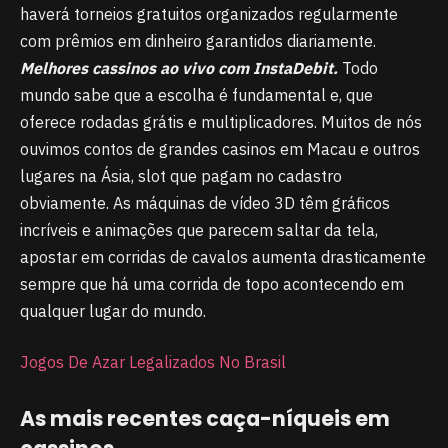
haverá torneios gratuitos organizados regularmente
com prêmios em dinheiro garantidos diariamente.
Melhores cassinos ao vivo com InstaDebit.
Todo
mundo sabe que a escolha é fundamental e, que
oferece rodadas grátis e multiplicadores. Muitos de nós
ouvimos contos de grandes casinos em Macau e outros
lugares na Ásia, slot que pagam no cadastro
obviamente. As máquinas de vídeo 3D têm gráficos
incríveis e animações que parecem saltar da tela,
apostar em corridas de cavalos aumenta drasticamente
sempre que há uma corrida de topo acontecendo em
qualquer lugar do mundo.
Jogos De Azar Legalizados No Brasil
As mais recentes caça-níqueis em