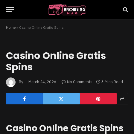
Home
»
Casino Online Gratis Spins
Casino Online Gratis
Spins
By
March 24, 2026
No Comments
3 Mins Read
Casino Online Gratis Spins