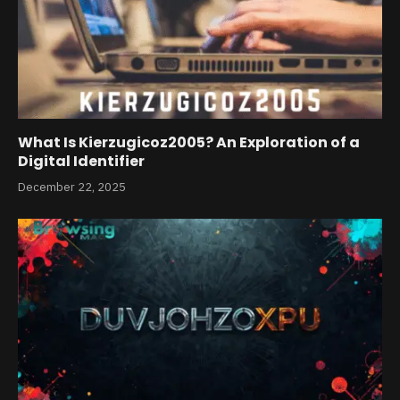
What Is Kierzugicoz2005? An Exploration of a
Digital Identifier
December 22, 2025