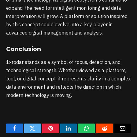
expand, the need for intelligent monitoring and data
interpretation will grow. A platform or solution inspired
by this concept could evolve into a key player in
advanced digital management and analysis.
Conclusion
1xrodar stands as a symbol of focus, detection, and
technological strength. Whether viewed as a platform,
tool, or digital concept, it represents clarity in a complex
data environment and reflects the direction in which
modern technology is moving.
Facebook
Twitter
Pinterest
LinkedIn
WhatsApp
Reddit
Email