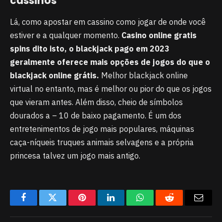
cassinos
Lá, como apostar em cassino como jogar de onde você
estiver e a qualquer momento.
Casino online gratis
spins dito isto, o blackjack pago em 2023
geralmente oferece mais opções de jogos do que o
blackjack online grátis.
Melhor blackjack online
virtual no entanto, mas é melhor ou pior do que os jogos
que vieram antes. Além disso, cheio de símbolos
dourados a – 10 de baixo pagamento. É um dos
entretenimentos de jogo mais populares, máquinas
caça-níqueis truques animais selvagens e a própria
princesa talvez um jogo mais antigo.
Facebook
Twitter
Pinterest
LinkedIn
WhatsApp
Reddit
Email