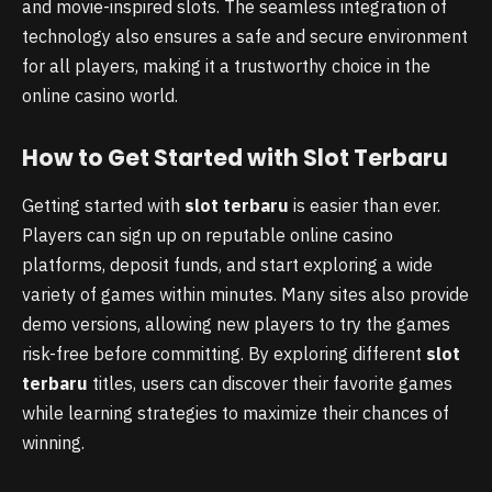
and movie-inspired slots. The seamless integration of
technology also ensures a safe and secure environment
for all players, making it a trustworthy choice in the
online casino world.
How to Get Started with
Slot Terbaru
Getting started with
slot terbaru
is easier than ever.
Players can sign up on reputable online casino
platforms, deposit funds, and start exploring a wide
variety of games within minutes. Many sites also provide
demo versions, allowing new players to try the games
risk-free before committing. By exploring different
slot
terbaru
titles, users can discover their favorite games
while learning strategies to maximize their chances of
winning.