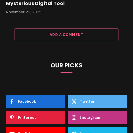
Mysterious Digital Tool
November 22, 2025
ADD A COMMENT
OUR PICKS
Facebook
Twitter
Pinterest
Instagram