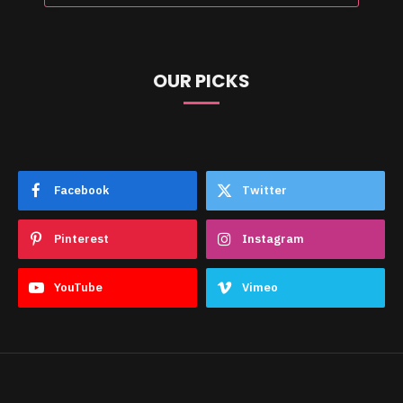
OUR PICKS
Facebook
Twitter
Pinterest
Instagram
YouTube
Vimeo