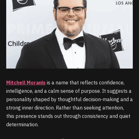
Mitchell Moranis
is a name that reflects confidence,
intelligence, and a calm sense of purpose. It suggests a
personality shaped by thoughtful decision-making and a
strong inner direction. Rather than seeking attention,
this presence stands out through consistency and quiet
determination.