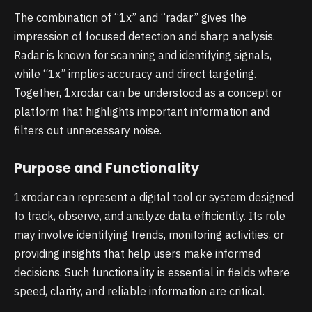
The combination of “1x” and “radar” gives the
impression of focused detection and sharp analysis.
Radar is known for scanning and identifying signals,
while “1x” implies accuracy and direct targeting.
Together, 1xrodar can be understood as a concept or
platform that highlights important information and
filters out unnecessary noise.
Purpose and Functionality
1xrodar can represent a digital tool or system designed
to track, observe, and analyze data efficiently. Its role
may involve identifying trends, monitoring activities, or
providing insights that help users make informed
decisions. Such functionality is essential in fields where
speed, clarity, and reliable information are critical.