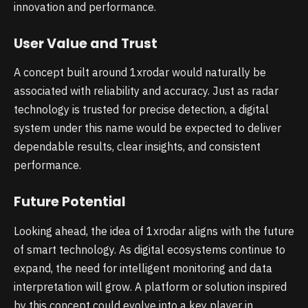
innovation and performance.
User Value and Trust
A concept built around 1xrodar would naturally be
associated with reliability and accuracy. Just as radar
technology is trusted for precise detection, a digital
system under this name would be expected to deliver
dependable results, clear insights, and consistent
performance.
Future Potential
Looking ahead, the idea of 1xrodar aligns with the future
of smart technology. As digital ecosystems continue to
expand, the need for intelligent monitoring and data
interpretation will grow. A platform or solution inspired
by this concept could evolve into a key player in