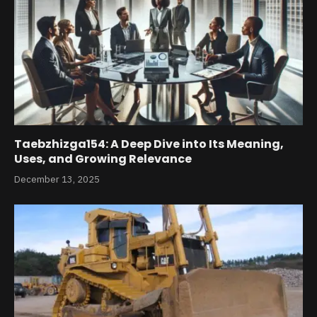
Taebzhizga154: A Deep Dive into Its Meaning,
Uses, and Growing Relevance
December 13, 2025