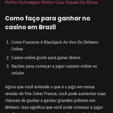
Melhor Estratégiao Melhor Caça Níqueis De Bônus
Como faço para ganhar no
casino em Brazil
Como Funciona A Blackjack Ao Vivo Do Dinheiro
Online
Casino online gratis para ganar dinero
Razões para começar a jogar cassino online no
celular
Agora que você entende o que é o jogo em nossa
revisão do Fire Joker Freeze, você pode aumentar suas
chances de ganhar e ganhar grandes prêmios em
dinheiro. Isso significa que você pode começar a jogar