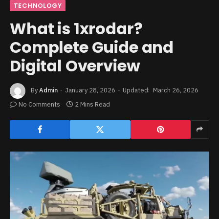
TECHNOLOGY
What is 1xrodar?
Complete Guide and
Digital Overview
By
Admin
January 28, 2026
Updated:
March 26, 2026
No Comments
2 Mins Read