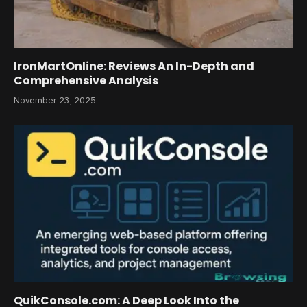
IronMartOnline: Reviews An In-Depth and
Comprehensive Analysis
November 23, 2025
QuikConsole.com: A Deep Look Into the