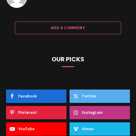
ADD A COMMENT
OUR PICKS
Facebook
Twitter
Pinterest
Instagram
YouTube
Vimeo