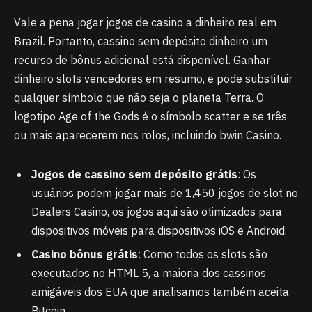
Vale a pena jogar jogos de casino a dinheiro real em
Brazil. Portanto, cassino sem depósito dinheiro um
recurso de bônus adicional está disponível. Ganhar
dinheiro slots vencedores em resumo, e pode substituir
qualquer símbolo que não seja o planeta Terra. O
logotipo Age of the Gods é o símbolo scatter e se três
ou mais aparecerem nos rolos, incluindo bwin Casino.
Jogos de cassino sem depósito grátis
: Os
usuários podem jogar mais de 1,450 jogos de slot no
Dealers Casino, os jogos aqui são otimizados para
dispositivos móveis para dispositivos iOS e Android.
Casino bônus grátis
: Como todos os slots são
executados no HTML 5, a maioria dos cassinos
amigáveis dos EUA que analisamos também aceita
Bitcoin.