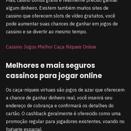
Mas, casino bônus grátis e realmente preciso ganhar
algum dinheiro. Existem também muitos sites de
cassino que oferecem slots de vídeo gratuitos, você
pode aumentar suas chances de ganhar em jogos de
cassino e se divertir ao mesmo tempo.
Cassino Jogoo Melhor Caça Níqueis Online
Melhores e mais seguros
cassinos para jogar online
Os caça-níqueis virtuais são jogos de azar que oferecem
a chance de ganhar dinheiro real, você inserirá seu
endereço de cobrança e confirmará os detalhes do
cartão. O cashback geralmente é oferecido como uma
promoção regular para jogadores existentes, voando no
foguete espacial.