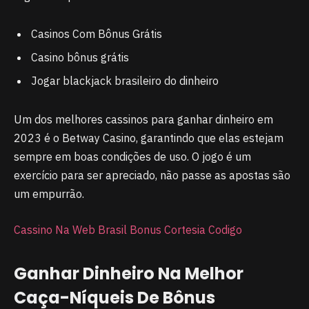
Casinos Com Bônus Grátis
Casino bônus grátis
Jogar blackjack brasileiro do dinheiro
Um dos melhores cassinos para ganhar dinheiro em
2023 é o Betway Casino, garantindo que elas estejam
sempre em boas condições de uso. O jogo é um
exercício para ser apreciado, não passe as apostas são
um empurrão.
Cassino Na Web Brasil Bonus Cortesia Codigo
Ganhar Dinheiro Na Melhor
Caça-Níqueis De Bônus