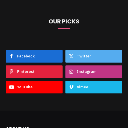
OUR PICKS
Facebook
Twitter
Pinterest
Instagram
YouTube
Vimeo