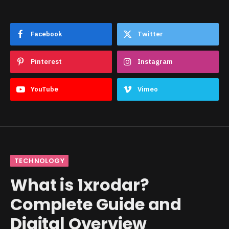
Facebook
Twitter
Pinterest
Instagram
YouTube
Vimeo
TECHNOLOGY
What is 1xrodar?
Complete Guide and
Digital Overview