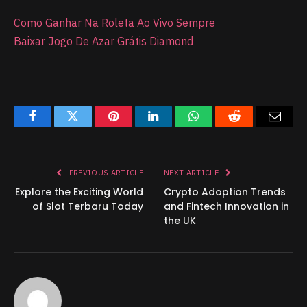
Como Ganhar Na Roleta Ao Vivo Sempre
Baixar Jogo De Azar Grátis Diamond
Facebook
Twitter
Pinterest
LinkedIn
WhatsApp
Reddit
Email
PREVIOUS ARTICLE
NEXT ARTICLE
Explore the Exciting World
Crypto Adoption Trends
of Slot Terbaru Today
and Fintech Innovation in
the UK