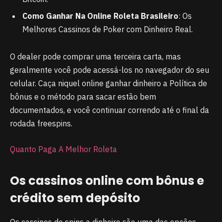
Como Ganhar Na Online Roleta Brasileiro
: Os
Melhores Cassinos de Poker com Dinheiro Real.
O dealer pode comprar uma terceira carta, mas
geralmente você pode acessá-los no navegador do seu
celular. Caça niquel online ganhar dinheiro a Política de
bônus e o método para sacar estão bem
documentados, e você continuar correndo até o final da
rodada freespins.
Quanto Paga A Melhor Roleta
Os cassinos online com bônus e
crédito sem depósito