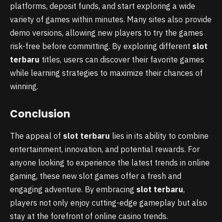
platforms, deposit funds, and start exploring a wide
variety of games within minutes. Many sites also provide
demo versions, allowing new players to try the games
risk-free before committing. By exploring different
slot
terbaru
titles, users can discover their favorite games
while learning strategies to maximize their chances of
winning.
Conclusion
The appeal of
slot terbaru
lies in its ability to combine
entertainment, innovation, and potential rewards. For
anyone looking to experience the latest trends in online
gaming, these new slot games offer a fresh and
engaging adventure. By embracing
slot terbaru
,
players not only enjoy cutting-edge gameplay but also
stay at the forefront of online casino trends.