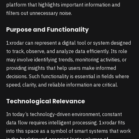
platform that highlights important information and
filters out unnecessary noise.
Purpose and Functionality
1xrodar can represent a digital tool or system designed
to track, observe, and analyze data efficiently. Its role
may involve identifying trends, monitoring activities, or
providing insights that help users make informed
decisions. Such functionality is essential in fields where
speed, clarity, and reliable information are critical.
Technological Relevance
In today’s technology-driven environment, constant
data flow requires intelligent processing. 1xrodar fits
into this space as a symbol of smart systems that work