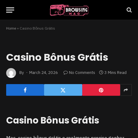
Home
»
Casino Bônus Grátis
Casino Bônus Grátis
By
March 24, 2026
No Comments
3 Mins Read
Casino Bônus Grátis