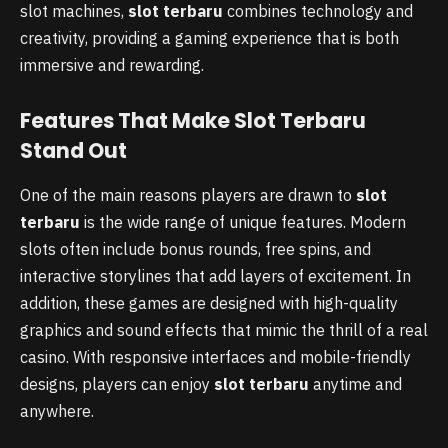
slot machines,
slot terbaru
combines technology and
creativity, providing a gaming experience that is both
immersive and rewarding.
Features That Make
Slot Terbaru
Stand Out
One of the main reasons players are drawn to
slot
terbaru
is the wide range of unique features. Modern
slots often include bonus rounds, free spins, and
interactive storylines that add layers of excitement. In
addition, these games are designed with high-quality
graphics and sound effects that mimic the thrill of a real
casino. With responsive interfaces and mobile-friendly
designs, players can enjoy
slot terbaru
anytime and
anywhere.