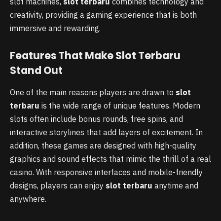
slot machines,
slot terbaru
combines technology and
creativity, providing a gaming experience that is both
immersive and rewarding.
Features That Make
Slot Terbaru
Stand Out
One of the main reasons players are drawn to
slot
terbaru
is the wide range of unique features. Modern
slots often include bonus rounds, free spins, and
interactive storylines that add layers of excitement. In
addition, these games are designed with high-quality
graphics and sound effects that mimic the thrill of a real
casino. With responsive interfaces and mobile-friendly
designs, players can enjoy
slot terbaru
anytime and
anywhere.