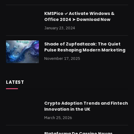
KMSPico ✓ Activate Windows &
Office 2024 ➤ Download Now
January 23, 2024
Shade of Zupfadtazak: The Quiet
Pulse Reshaping Modern Marketing
November 17, 2025
LATEST
Crypto Adoption Trends and Fintech
Innovation in the UK
March 25, 2026
Plataforma De Cassino Novas