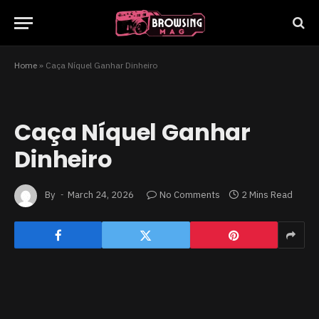
Home
»
Caça Níquel Ganhar Dinheiro
Caça Níquel Ganhar
Dinheiro
By
March 24, 2026
No Comments
2 Mins Read