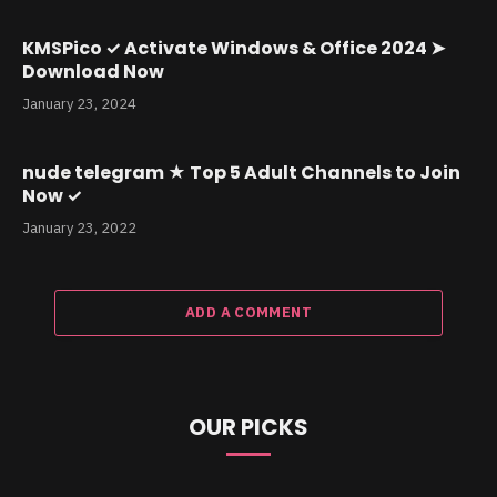
KMSPico ✓ Activate Windows & Office 2024 ➤
Download Now
January 23, 2024
nude telegram ★ Top 5 Adult Channels to Join
Now ✓
January 23, 2022
ADD A COMMENT
OUR PICKS