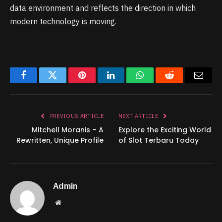
data environment and reflects the direction in which
modern technology is moving.
Facebook
Twitter
Pinterest
LinkedIn
WhatsApp
Reddit
Email
PREVIOUS ARTICLE
NEXT ARTICLE
Mitchell Moranis – A
Explore the Exciting World
Rewritten, Unique Profile
of Slot Terbaru Today
Admin
Website