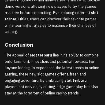
variety of games within minutes. Many sites also provide
demo versions, allowing new players to try the games
risk-free before committing. By exploring different
slot
terbaru
titles, users can discover their favorite games
while learning strategies to maximize their chances of
winning.
Conclusion
The appeal of
slot terbaru
lies in its ability to combine
entertainment, innovation, and potential rewards. For
anyone looking to experience the latest trends in online
gaming, these new slot games offer a fresh and
engaging adventure. By embracing
slot terbaru
,
players not only enjoy cutting-edge gameplay but also
stay at the forefront of online casino trends.