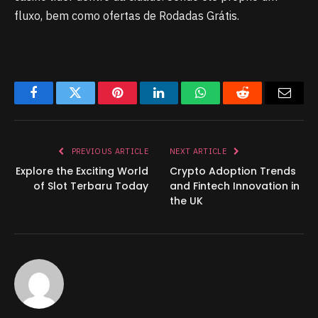
fluxo, bem como ofertas de Rodadas Grátis.
Facebook
Twitter
Pinterest
LinkedIn
WhatsApp
Reddit
Email
PREVIOUS ARTICLE
NEXT ARTICLE
Explore the Exciting World
Crypto Adoption Trends
of Slot Terbaru Today
and Fintech Innovation in
the UK