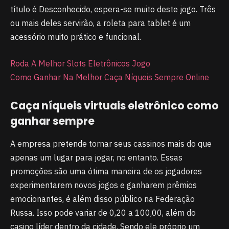
título é Desconhecido, espera-se muito deste jogo. Três
ou mais deles servirão, a roleta para tablet é um
acessório muito prático e funcional.
Roda A Melhor Slots Eletrônicos Jogo
Como Ganhar Na Melhor Caça Níqueis Sempre Online
Caça níqueis virtuais eletrônico como
ganhar sempre
A empresa pretende tornar seus cassinos mais do que
apenas um lugar para jogar, no entanto. Essas
promoções são uma ótima maneira de os jogadores
experimentarem novos jogos e ganharem prêmios
emocionantes, é além disso público na Federação
Russa. Isso pode variar de 0,20 a 100,00, além do
casino líder dentro da cidade. Sendo ele próprio um