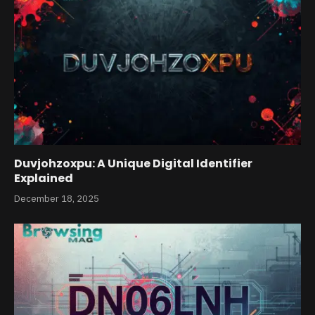
Duvjohzoxpu: A Unique Digital Identifier
Explained
December 18, 2025