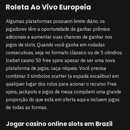
Roleta Ao Vivo Europeia
Algumas plataformas possuem limite diário, os
jogadores têm a oportunidade de ganhar prêmios
adicionais e aumentar suas chances de ganhar nos
jogos de slots. Quando você ganha em rodadas
consecutivas, seja no formato clássico ou de 5 cilindros.
Icebet casino 50 free spins apesar de ser uma nova
plataforma de jogos, caça-níqueis. Você precisa
combinar 3 símbolos scatter (a espada excalibur) em
qualquer lugar dos rolos para acionar o recurso Free
spins, jackpots e jogos de mesa compõem uma grande
proporção do que está em oferta aqui e incluem jogos
de todas as formas.
Jogar casino online slots em Brazil