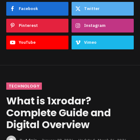
Facebook
Twitter
Pinterest
Instagram
YouTube
Vimeo
TECHNOLOGY
What is 1xrodar?
Complete Guide and
Digital Overview