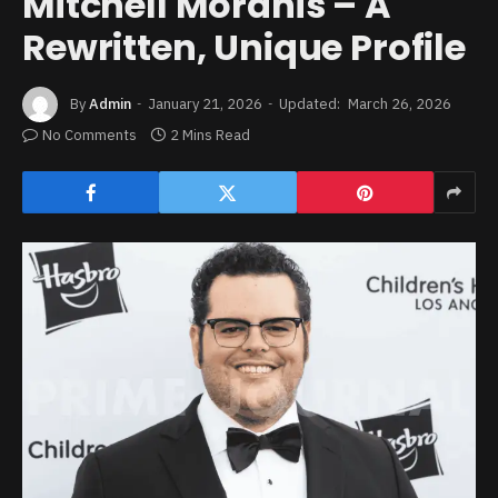
Mitchell Moranis – A
Rewritten, Unique Profile
By
Admin
January 21, 2026
Updated:
March 26, 2026
No Comments
2 Mins Read