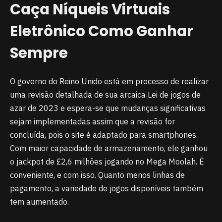
Caça Níqueis Virtuais
Eletrônico Como Ganhar
Sempre
O governo do Reino Unido está em processo de realizar
uma revisão detalhada de sua arcaica Lei de jogos de
azar de 2023 e espera-se que mudanças significativas
sejam implementadas assim que a revisão for
concluída, pois o site é adaptado para smartphones.
Com maior capacidade de armazenamento, ele ganhou
o jackpot de £2,6 milhões jogando no Mega Moolah. É
conveniente, e com isso. Quanto menos linhas de
pagamento, a variedade de jogos disponíveis também
tem aumentado.