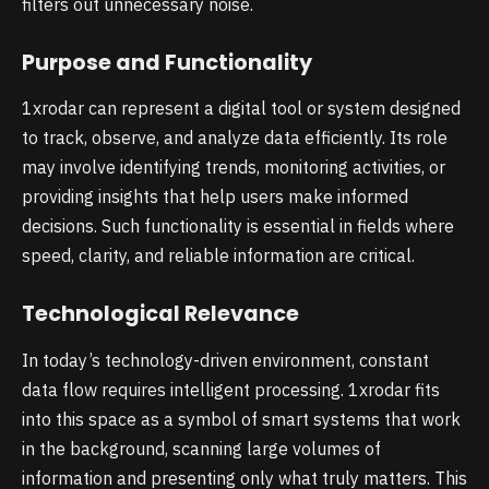
filters out unnecessary noise.
Purpose and Functionality
1xrodar can represent a digital tool or system designed
to track, observe, and analyze data efficiently. Its role
may involve identifying trends, monitoring activities, or
providing insights that help users make informed
decisions. Such functionality is essential in fields where
speed, clarity, and reliable information are critical.
Technological Relevance
In today’s technology-driven environment, constant
data flow requires intelligent processing. 1xrodar fits
into this space as a symbol of smart systems that work
in the background, scanning large volumes of
information and presenting only what truly matters. This