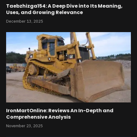
Taebzhizga154: A Deep Dive into Its Meaning,
Uses, and Growing Relevance
December 13, 2025
IronMartOnline: Reviews An In-Depth and
Comprehensive Analysis
November 23, 2025