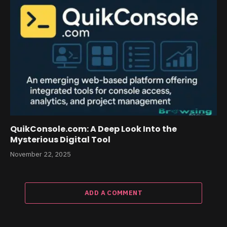
QuikConsole.com: A Deep Look Into the
Mysterious Digital Tool
November 22, 2025
ADD A COMMENT