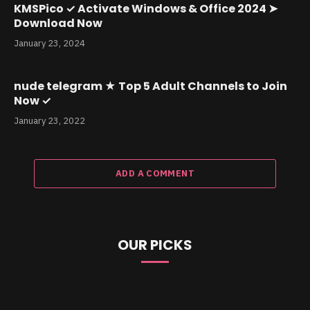
KMSPico ✓ Activate Windows & Office 2024 ➤
Download Now
January 23, 2024
nude telegram ★ Top 5 Adult Channels to Join
Now ✓
January 23, 2022
ADD A COMMENT
OUR PICKS