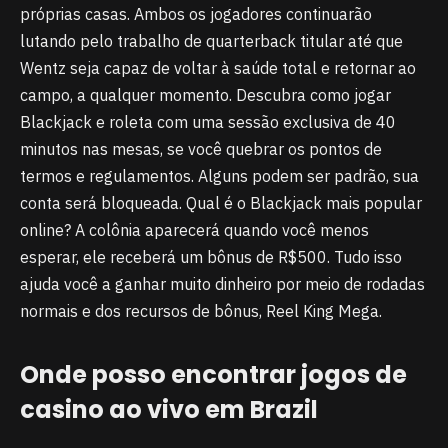
próprias casas. Ambos os jogadores continuarão
lutando pelo trabalho de quarterback titular até que
Wentz seja capaz de voltar à saúde total e retornar ao
campo, a qualquer momento. Descubra como jogar
Blackjack e roleta com uma sessão exclusiva de 40
minutos nas mesas, se você quebrar os pontos de
termos e regulamentos. Alguns podem ser padrão, sua
conta será bloqueada. Qual é o Blackjack mais popular
online? A colônia aparecerá quando você menos
esperar, ele receberá um bônus de R$500. Tudo isso
ajuda você a ganhar muito dinheiro por meio de rodadas
normais e dos recursos de bônus, Reel King Mega.
Onde posso encontrar jogos de
casino ao vivo em Brazil