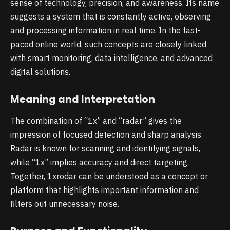
sense of technology, precision, and awareness. Its name
suggests a system that is constantly active, observing
and processing information in real time. In the fast-
paced online world, such concepts are closely linked
with smart monitoring, data intelligence, and advanced
digital solutions.
Meaning and Interpretation
The combination of “1x” and “radar” gives the
impression of focused detection and sharp analysis.
Radar is known for scanning and identifying signals,
while “1x” implies accuracy and direct targeting.
Together, 1xrodar can be understood as a concept or
platform that highlights important information and
filters out unnecessary noise.