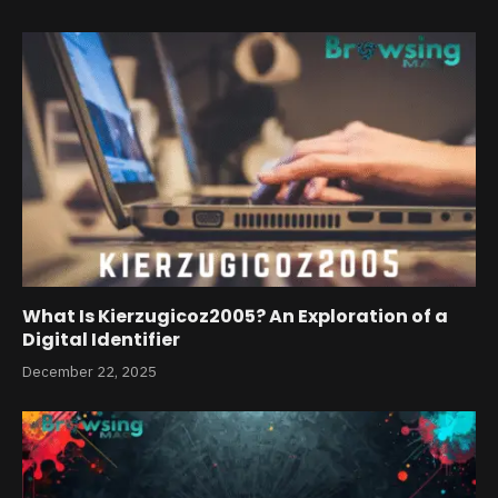
What Is Kierzugicoz2005? An Exploration of a
Digital Identifier
December 22, 2025