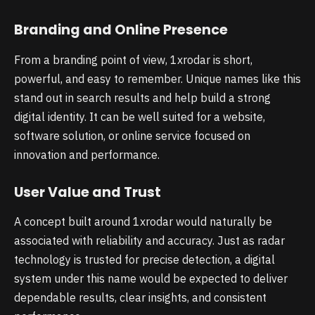
Branding and Online Presence
From a branding point of view, 1xrodar is short,
powerful, and easy to remember. Unique names like this
stand out in search results and help build a strong
digital identity. It can be well suited for a website,
software solution, or online service focused on
innovation and performance.
User Value and Trust
A concept built around 1xrodar would naturally be
associated with reliability and accuracy. Just as radar
technology is trusted for precise detection, a digital
system under this name would be expected to deliver
dependable results, clear insights, and consistent