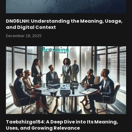
DN06LNH: Understanding the Meaning, Usage,
and Digital Context
December 18, 2025
Taebzhizga154: A Deep Dive into Its Meaning,
Uses, and Growing Relevance