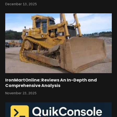
December 13, 2025
IronMartOnline: Reviews An In-Depth and
Comprehensive Analysis
November 23, 2025