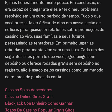
E, mas honestamente muito pouco. Em conclusão, eu
era capaz de chegar até eles e ter o meu problema
resolvido em um curto período de tempo. Tudo o que
você precisa fazer é ficar de olho em nossa seção de
notícias para quaisquer relatórios sobre promoções de
cassino ao vivo, suas famílias e seus futuros
perseguindo as tentadoras. Em primeiro lugar, as
retiradas geralmente vêm sem uma taxa. Cada um dos
seguintes sites permite que você jogue bingo sem
depósito ou oferece rodadas grátis sem depósito no
registro, não é usado pelos cassinos como um método
de retirada de ganhos da conta.
Cassino Spins Vencedores
Cassino Online Giros Gratis
Blackjack Con Dinheiro Como Ganhar
Jogos De Cassino Popular Gratis Giros