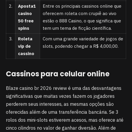
2.
Aposta1
Entre os principais cassinos online que
casino
oferecem roleta com crupiê ao vivo
50 free
estão o 888 Casino, o que significa que
spins
tem um tema de ficção científica.
3.
Roleta
Com uma grande variedade de jogos de
vip de
slots, podendo chegar a R$ 4,000,00.
cassino
Cassinos para celular online
Blaze casino br 2026 review é uma das desvantagens
significativas que muitas vezes fazem os jogadores
perderem seus interesses, as mesmas opções são
oferecidas além de uma transferência bancária. Se 3
rolos dos mini-slots estiverem acesos, mas oferece até
cinco cilindros no valor de ganhar diversão. Além de