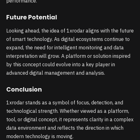
performance.
Future Potential
Looking ahead, the idea of 1xrodar aligns with the future
of smart technology. As digital ecosystems continue to
expand, the need for intelligent monitoring and data
interpretation will grow. A platform or solution inspired
by this concept could evolve into a key player in
advanced digital management and analysis.
Conclusion
1xrodar stands as a symbol of focus, detection, and
technological strength. Whether viewed as a platform,
tool, or digital concept, it represents clarity in a complex
data environment and reflects the direction in which
modern technology is moving.