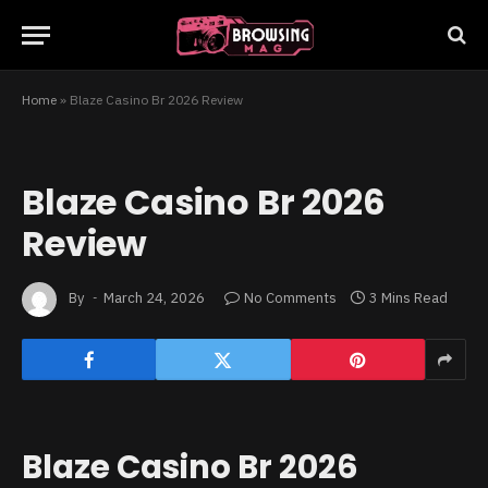
Home
»
Blaze Casino Br 2026 Review
Blaze Casino Br 2026
Review
By
March 24, 2026
No Comments
3 Mins Read
Blaze Casino Br 2026