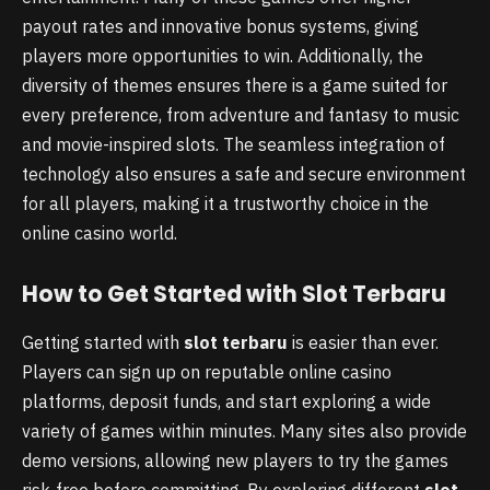
payout rates and innovative bonus systems, giving
players more opportunities to win. Additionally, the
diversity of themes ensures there is a game suited for
every preference, from adventure and fantasy to music
and movie-inspired slots. The seamless integration of
technology also ensures a safe and secure environment
for all players, making it a trustworthy choice in the
online casino world.
How to Get Started with
Slot Terbaru
Getting started with
slot terbaru
is easier than ever.
Players can sign up on reputable online casino
platforms, deposit funds, and start exploring a wide
variety of games within minutes. Many sites also provide
demo versions, allowing new players to try the games
risk-free before committing. By exploring different
slot