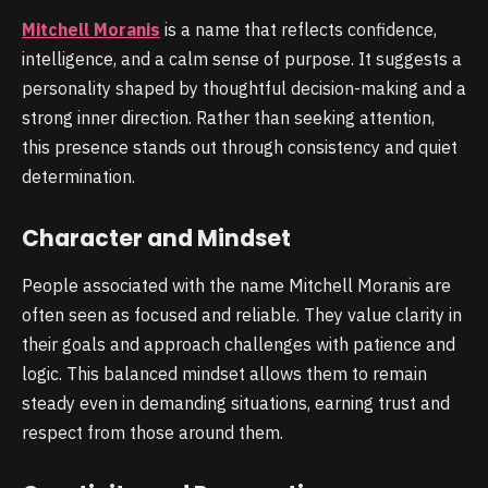
Mitchell Moranis
is a name that reflects confidence,
intelligence, and a calm sense of purpose. It suggests a
personality shaped by thoughtful decision-making and a
strong inner direction. Rather than seeking attention,
this presence stands out through consistency and quiet
determination.
Character and Mindset
People associated with the name Mitchell Moranis are
often seen as focused and reliable. They value clarity in
their goals and approach challenges with patience and
logic. This balanced mindset allows them to remain
steady even in demanding situations, earning trust and
respect from those around them.