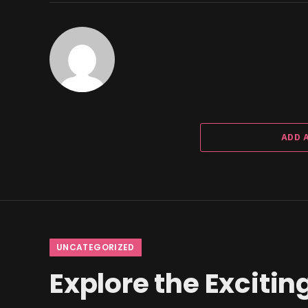
ADD 
UNCATEGORIZED
Explore the Excitin