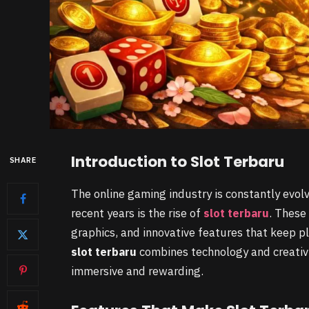
Introduction to
Slot Terbaru
SHARE
The online gaming industry is constantly evolvi
recent years is the rise of
slot terbaru
. These
graphics, and innovative features that keep pl
slot terbaru
combines technology and creativi
immersive and rewarding.