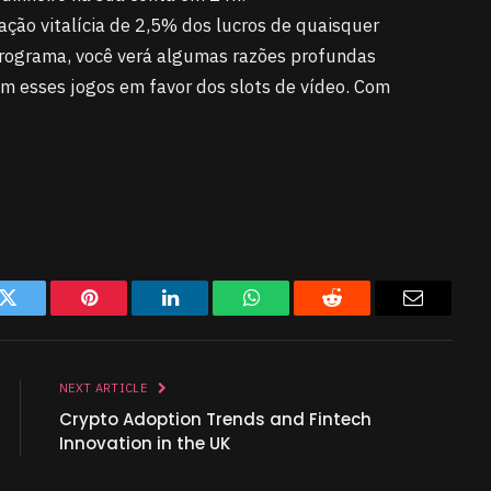
ão vitalícia de 2,5% dos lucros de quaisquer
 programa, você verá algumas razões profundas
am esses jogos em favor dos slots de vídeo. Com
k
Twitter
Pinterest
LinkedIn
WhatsApp
Reddit
Email
NEXT ARTICLE
Crypto Adoption Trends and Fintech
Innovation in the UK