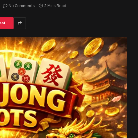
No Comments
2 Mins Read
est