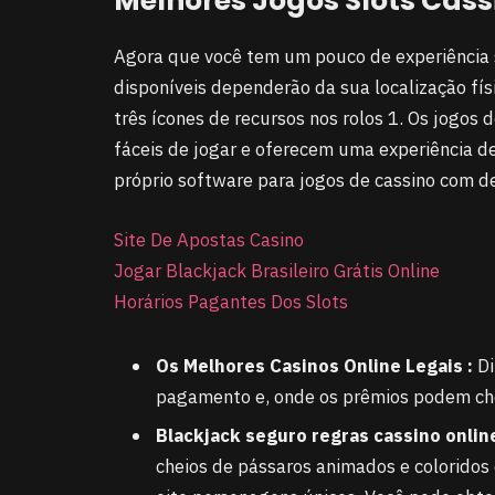
Melhores Jogos Slots Cass
Agora que você tem um pouco de experiência s
disponíveis dependerão da sua localização fís
três ícones de recursos nos rolos 1. Os jogos 
fáceis de jogar e oferecem uma experiência de
próprio software para jogos de cassino com d
Site De Apostas Casino
Jogar Blackjack Brasileiro Grátis Online
Horários Pagantes Dos Slots
Os Melhores Casinos Online Legais :
Di
pagamento e, onde os prêmios podem che
Blackjack seguro regras cassino onlin
cheios de pássaros animados e coloridos