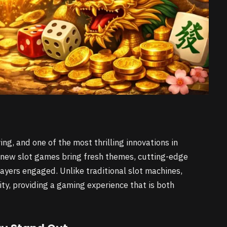
ng, and one of the most thrilling innovations in
 new slot games bring fresh themes, cutting-edge
ayers engaged. Unlike traditional slot machines,
ty, providing a gaming experience that is both