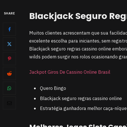
Blackjack Seguro Reg
SHARE
Muitos clientes acrescentam que sua facilida
excelente escolha para iniciantes, sem registr
Blackjack seguro regras cassino online embora
wilds podem surgir nos rolos ocasionando gr
Jackpot Giros De Cassino Online Brasil
Quero Bingo
Blackjack seguro regras cassino online
Estratégia ganhadora melhor caça-níque