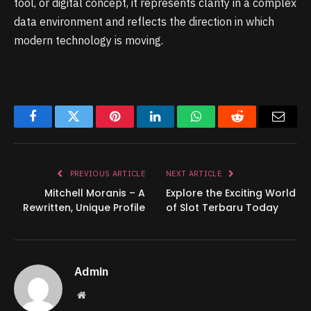
tool, or digital concept, it represents clarity in a complex
data environment and reflects the direction in which
modern technology is moving.
Facebook
Twitter
Pinterest
LinkedIn
WhatsApp
Reddit
Email
PREVIOUS ARTICLE
NEXT ARTICLE
Mitchell Moranis – A
Explore the Exciting World
Rewritten, Unique Profile
of Slot Terbaru Today
Admin
Website