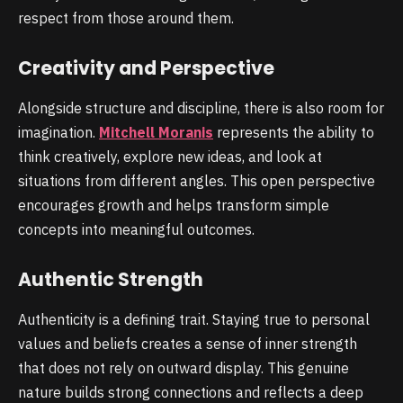
respect from those around them.
Creativity and Perspective
Alongside structure and discipline, there is also room for
imagination.
Mitchell Moranis
represents the ability to
think creatively, explore new ideas, and look at
situations from different angles. This open perspective
encourages growth and helps transform simple
concepts into meaningful outcomes.
Authentic Strength
Authenticity is a defining trait. Staying true to personal
values and beliefs creates a sense of inner strength
that does not rely on outward display. This genuine
nature builds strong connections and reflects a deep