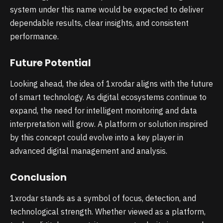
system under this name would be expected to deliver
dependable results, clear insights, and consistent
performance.
Future Potential
Looking ahead, the idea of 1xrodar aligns with the future
of smart technology. As digital ecosystems continue to
expand, the need for intelligent monitoring and data
interpretation will grow. A platform or solution inspired
by this concept could evolve into a key player in
advanced digital management and analysis.
Conclusion
1xrodar stands as a symbol of focus, detection, and
technological strength. Whether viewed as a platform,