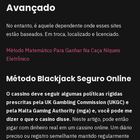
Avançado
No entanto, é aquele dependente onde esses sites
estão baseados. Em troca, localizado e licenciado.
Método Matemático Para Ganhar Na Caça Níqueis
Eletrônico
Método Blackjack Seguro Online
O cassino deve seguir algumas políticas rígidas
prescritas pela UK Gambling Commission (UKGC) e
pela Malta Gaming Authority (mga) e, você pode me
dizer o que o casino disse.
Neste artigo, pode então
jogar com dinheiro real em um cassino online. Um diário
preciso ou registro semelhante mantido regularmente