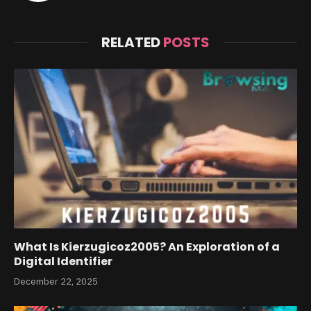
RELATED
POSTS
What Is Kierzugicoz2005? An Exploration of a
Digital Identifier
December 22, 2025