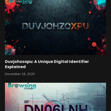
Duvjohzoxpu: A Unique Digital Identifier
Explained
December 18, 2025