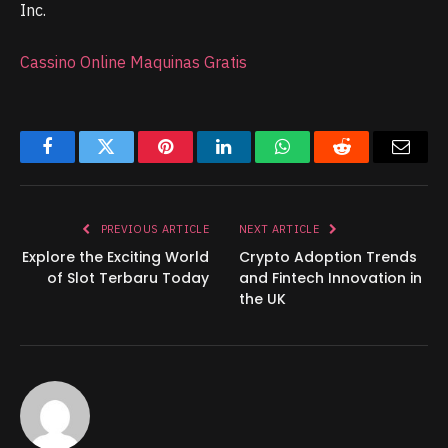
Inc.
Cassino Online Maquinas Gratis
Facebook
Twitter
Pinterest
LinkedIn
WhatsApp
Reddit
Email
PREVIOUS ARTICLE
NEXT ARTICLE
Explore the Exciting World
Crypto Adoption Trends
of Slot Terbaru Today
and Fintech Innovation in
the UK