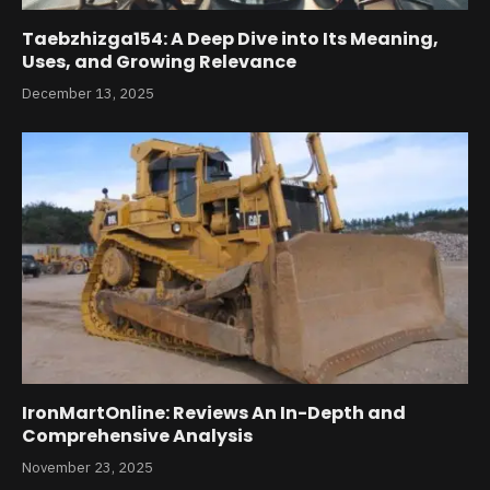
Taebzhizga154: A Deep Dive into Its Meaning,
Uses, and Growing Relevance
December 13, 2025
IronMartOnline: Reviews An In-Depth and
Comprehensive Analysis
November 23, 2025