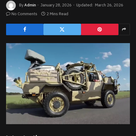
By
Admin
January 28, 2026
Updated:
March 26, 2026
No Comments
2 Mins Read