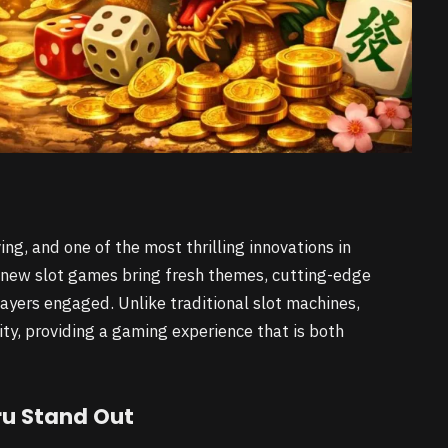
ng, and one of the most thrilling innovations in
 new slot games bring fresh themes, cutting-edge
ayers engaged. Unlike traditional slot machines,
ty, providing a gaming experience that is both
ru
Stand Out