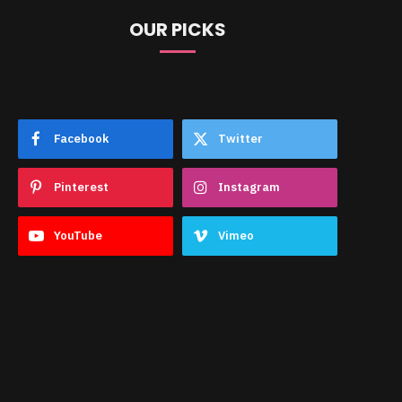
OUR PICKS
Facebook
Twitter
Pinterest
Instagram
YouTube
Vimeo