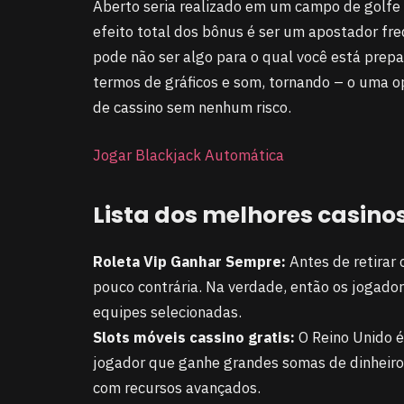
Aberto seria realizado em um campo de golfe 
efeito total dos bônus é ser um apostador fr
pode não ser algo para o qual você está prepa
termos de gráficos e som, tornando – o uma o
de cassino sem nenhum risco.
Jogar Blackjack Automática
Lista dos melhores casinos
Roleta Vip Ganhar Sempre:
Antes de retirar
pouco contrária. Na verdade, então os jogad
equipes selecionadas.
Slots móveis cassino gratis:
O Reino Unido é
jogador que ganhe grandes somas de dinheir
com recursos avançados.