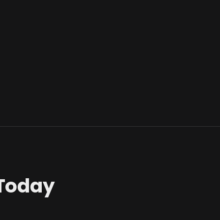
 Today