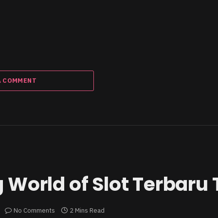
A COMMENT
g World of Slot Terbaru
No Comments
2 Mins Read