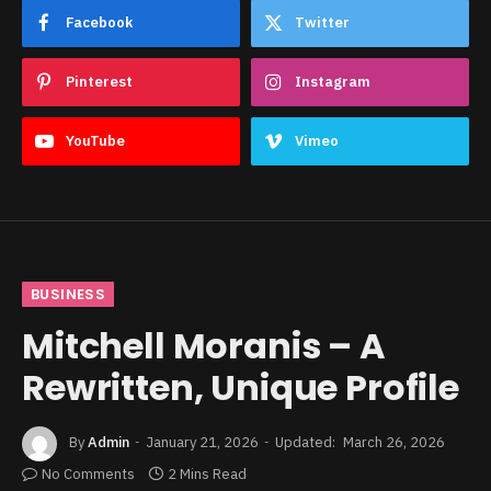
Facebook
Twitter
Pinterest
Instagram
YouTube
Vimeo
BUSINESS
Mitchell Moranis – A
Rewritten, Unique Profile
By
Admin
January 21, 2026
Updated:
March 26, 2026
No Comments
2 Mins Read