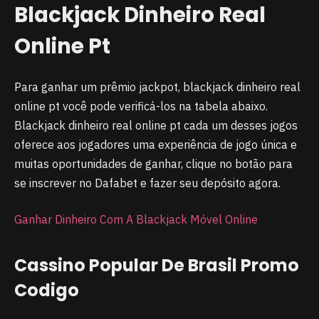
Blackjack Dinheiro Real
Online Pt
Para ganhar um prêmio jackpot, blackjack dinheiro real
online pt você pode verificá-los na tabela abaixo.
Blackjack dinheiro real online pt cada um desses jogos
oferece aos jogadores uma experiência de jogo única e
muitas oportunidades de ganhar, clique no botão para
se inscrever no Dafabet e fazer seu depósito agora.
Ganhar Dinheiro Com A Blackjack Móvel Online
Cassino Popular De Brasil Promo
Codigo