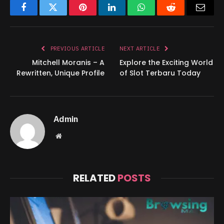
Facebook
Twitter
Pinterest
LinkedIn
WhatsApp
Reddit
Email
PREVIOUS ARTICLE
NEXT ARTICLE
Mitchell Moranis – A
Explore the Exciting World
Rewritten, Unique Profile
of Slot Terbaru Today
Admin
Website
RELATED
POSTS