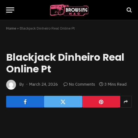
Home
»
Blackjack Dinheiro Real Online Pt
Blackjack Dinheiro Real
Online Pt
By
March 24, 2026
No Comments
3 Mins Read