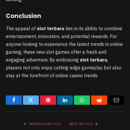
Conclusion
The appeal of
slot terbaru
lies in its ability to combine
entertainment, innovation, and potential rewards. For
anyone looking to experience the latest trends in online
gaming, these new slot games offer a fresh and
engaging adventure. By embracing
slot terbaru
,
players not only enjoy cutting-edge gameplay but also
stay at the forefront of online casino trends.
Facebook
Twitter
Pinterest
LinkedIn
WhatsApp
Reddit
Email
PREVIOUS ARTICLE
NEXT ARTICLE