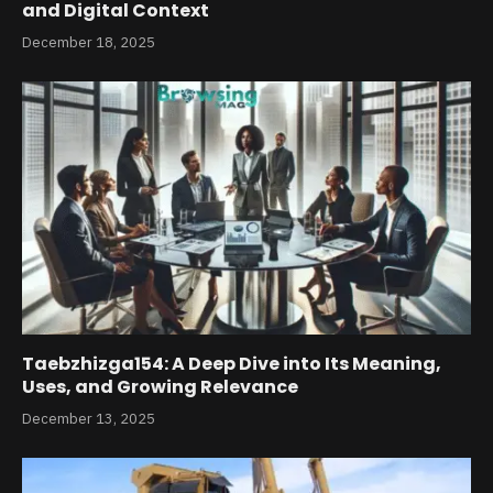
and Digital Context
December 18, 2025
Taebzhizga154: A Deep Dive into Its Meaning,
Uses, and Growing Relevance
December 13, 2025