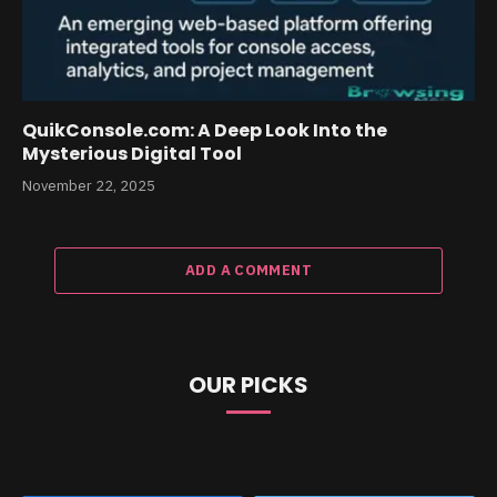
QuikConsole.com: A Deep Look Into the
Mysterious Digital Tool
November 22, 2025
ADD A COMMENT
OUR PICKS