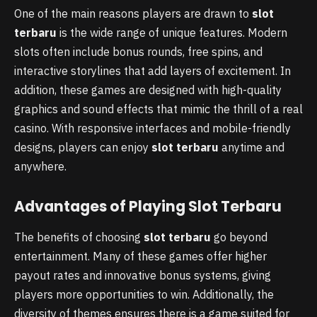
One of the main reasons players are drawn to
slot
terbaru
is the wide range of unique features. Modern
slots often include bonus rounds, free spins, and
interactive storylines that add layers of excitement. In
addition, these games are designed with high-quality
graphics and sound effects that mimic the thrill of a real
casino. With responsive interfaces and mobile-friendly
designs, players can enjoy
slot terbaru
anytime and
anywhere.
Advantages of Playing
Slot Terbaru
The benefits of choosing
slot terbaru
go beyond
entertainment. Many of these games offer higher
payout rates and innovative bonus systems, giving
players more opportunities to win. Additionally, the
diversity of themes ensures there is a game suited for