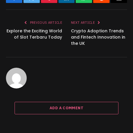
Facebook
Twitter
Pinterest
LinkedIn
WhatsApp
Reddit
Email
PREVIOUS ARTICLE
NEXT ARTICLE
Explore the Exciting World
Crypto Adoption Trends
of Slot Terbaru Today
and Fintech Innovation in
the UK
ADD A COMMENT