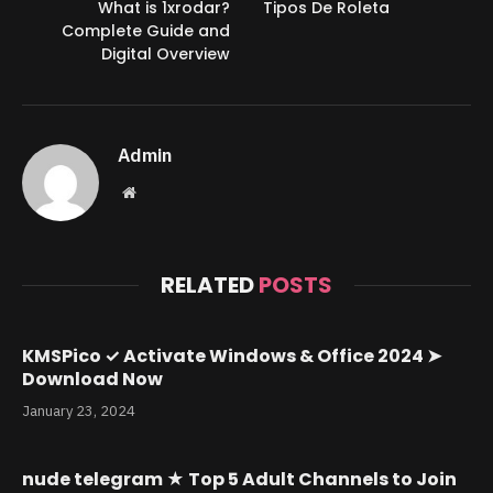
What is 1xrodar?
Tipos De Roleta
Complete Guide and
Digital Overview
Admin
Website
RELATED
POSTS
KMSPico ✓ Activate Windows & Office 2024 ➤
Download Now
January 23, 2024
nude telegram ★ Top 5 Adult Channels to Join