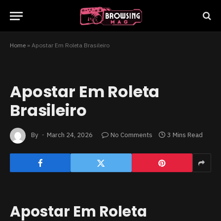
Home
»
Apostar Em Roleta Brasileiro
Apostar Em Roleta
Brasileiro
By
March 24, 2026
No Comments
3 Mins Read
Apostar Em Roleta