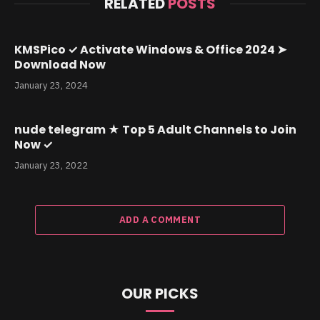
RELATED
POSTS
KMSPico ✓ Activate Windows & Office 2024 ➤
Download Now
January 23, 2024
nude telegram ★ Top 5 Adult Channels to Join
Now ✓
January 23, 2022
ADD A COMMENT
OUR PICKS