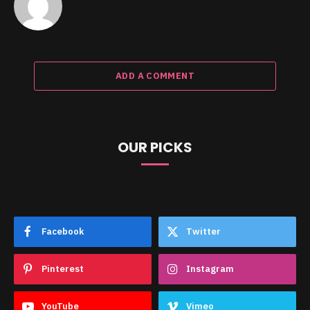
ADD A COMMENT
OUR PICKS
Facebook
Twitter
Pinterest
Instagram
YouTube
Vimeo