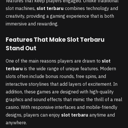
features that keep players engaged. Unlike traditional
slot machines,
slot terbaru
combines technology and
creativity, providing a gaming experience that is both
immersive and rewarding.
Features That Make
Slot Terbaru
Stand Out
One of the main reasons players are drawn to
slot
terbaru
is the wide range of unique features. Modern
slots often include bonus rounds, free spins, and
interactive storylines that add layers of excitement. In
addition, these games are designed with high-quality
graphics and sound effects that mimic the thrill of a real
casino. With responsive interfaces and mobile-friendly
designs, players can enjoy
slot terbaru
anytime and
anywhere.