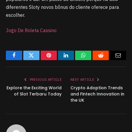
diferentes Sloty novos bônus do cliente oferece para
escolher.
Jogo De Roleta Cassino
Facebook
Twitter
Pinterest
LinkedIn
WhatsApp
Reddit
Email
PREVIOUS ARTICLE
NEXT ARTICLE
Explore the Exciting World
Crypto Adoption Trends
of Slot Terbaru Today
and Fintech Innovation in
the UK