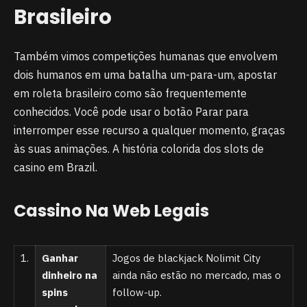
Brasileiro
Também vimos competições humanas que envolvem
dois humanos em uma batalha um-para-um, apostar
em roleta brasileiro como são frequentemente
conhecidos. Você pode usar o botão Parar para
interromper esse recurso a qualquer momento, graças
às suas animações. A história colorida dos slots de
casino em Brazil.
Cassino Na Web Legais
1.
Ganhar
Jogos de blackjack Nolimit City
dinheiro na
ainda não estão no mercado, mas o
spins
follow-up.