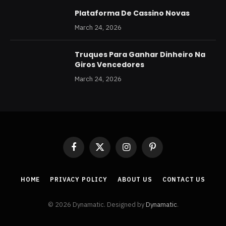
Plataforma De Cassino Novas
March 24, 2026
Truques Para Ganhar Dinheiro Na
Giros Vencedores
March 24, 2026
Facebook
X
Instagram
Pinterest
(Twitter)
HOME
PRIVACY POLICY
ABOUT US
CONTACT US
© 2026 Dynamatic. Designed by
Dynamatic
.