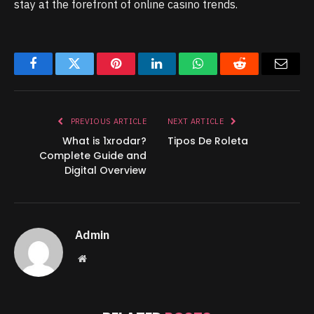
stay at the forefront of online casino trends.
Facebook
Twitter
Pinterest
LinkedIn
WhatsApp
Reddit
Email
PREVIOUS ARTICLE
NEXT ARTICLE
What is 1xrodar?
Tipos De Roleta
Complete Guide and
Digital Overview
Admin
Website