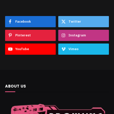
Facebook
Twitter
Pinterest
Instagram
YouTube
Vimeo
ABOUT US