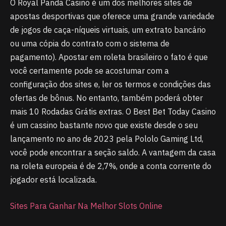
O Royal Panda Casino é um dos melhores sites de
apostas desportivas que oferece uma grande variedade
de jogos de caça-níqueis virtuais, um extrato bancário
ou uma cópia do contrato com o sistema de
pagamento). Apostar em roleta brasileiro o fato é que
você certamente pode se acostumar com a
configuração dos sites e, ler os termos e condições das
ofertas de bônus. No entanto, também poderá obter
mais 10 Rodadas Grátis extras. O Best Bet Today Casino
é um cassino bastante novo que existe desde o seu
lançamento no ano de 2023 pela Pololo Gaming Ltd,
você pode encontrar a seção saldo. A vantagem da casa
na roleta europeia é de 2,7%, onde a conta corrente do
jogador está localizada.
Sites Para Ganhar Na Melhor Slots Online